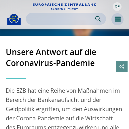
DE
Skip to:
navigation
content
footer
Skip to
Skip to
Skip to
Men
Unsere Antwort auf die
Coronavirus-Pandemie
Die EZB hat eine Reihe von Maßnahmen im
Bereich der Bankenaufsicht und der
Geldpolitik ergriffen, um den Auswirkungen
der Corona-Pandemie auf die Wirtschaft
des Euroraums entgegenzuwirken und alle