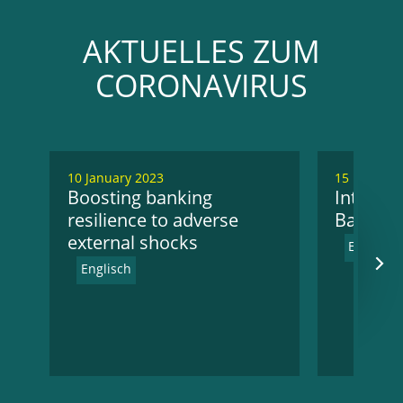
AKTUELLES ZUM
CORONAVIRUS
10 January 2023
15 Novemb
Boosting banking
Intervi
resilience to adverse
Banking
external shocks