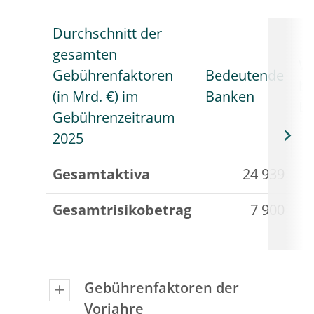
Durchschnitt der
gesamten
We
Gebührenfaktoren
Bedeutende
b
(in Mrd. €) im
Banken
B
Gebührenzeitraum
2025
Gesamtaktiva
24 939
Gesamtrisikobetrag
7 900
Gebührenfaktoren der
Vorjahre