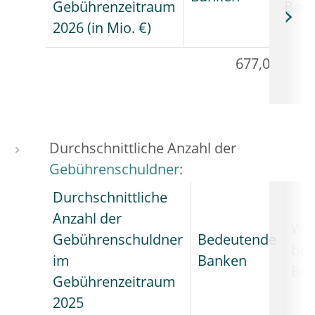
Gebührenzeitraum
Ban
2026 (in Mio. €)
677,0
Durchschnittliche Anzahl der
Gebührenschuldner
:
Durchschnittliche
Anzahl der
Wen
Gebührenschuldner
Bedeutende
bed
im
Banken
Ba
Gebührenzeitraum
2025