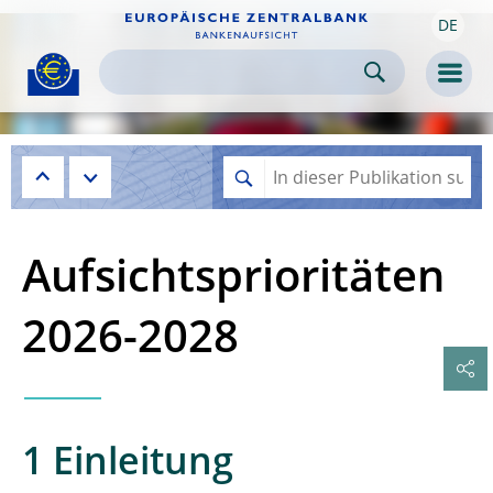
DE
Skip to:
navigation
content
footer
Skip to
Skip to
Skip to
Men
Aufsichtsprioritäten
2026-2028
1 Einleitung