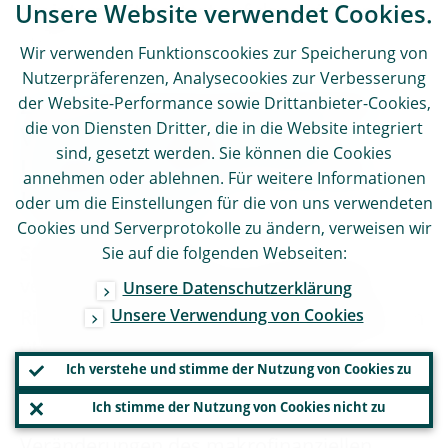
für interne Stresstest auf den Prüfstand
Unsere Website verwendet Cookies.
stellen.
Wir verwenden Funktionscookies zur Speicherung von
Nutzerpräferenzen, Analysecookies zur Verbesserung
2.2.1 Priorisierte Schwachstelle:
der Website-Performance sowie Drittanbieter-Cookies,
die von Diensten Dritter, die in die Website integriert
Verantwortungsbewusster
sind, gesetzt werden. Sie können die Cookies
Umgang mit Risiken und solide
annehmen oder ablehnen. Für weitere Informationen
Kreditrichtlinien
oder um die Einstellungen für die von uns verwendeten
Cookies und Serverprotokolle zu ändern, verweisen wir
Strategisches Ziel:
Zur Förderung eines
Sie auf die folgenden Webseiten:
verantwortungsbewussten Umgangs mit
Unsere Datenschutzerklärung
Unsere Verwendung von Cookies
Risiken sollten beaufsichtigte Unternehmen
über solide Kreditrichtlinien verfügen und
Ich verstehe und stimme der Nutzung von Cookies zu
eine risikobasierte Preisgestaltung
Ich stimme der Nutzung von Cookies nicht zu
vornehmen. Dabei sollten sie sich an die