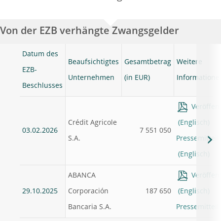
Von der EZB verhängte Zwangsgelder
Datum des
Beaufsichtigtes
Gesamtbetrag
Weitere
EZB-
Unternehmen
(in EUR)
Informatione
Beschlusses
Veröffen
Crédit Agricole
03.02.2026
7 551 050
S.A.
Pressemittei
ABANCA
Veröffen
29.10.2025
Corporación
187 650
Bancaria S.A.
Pressemittei