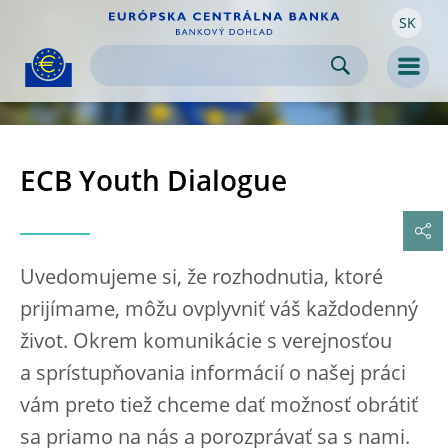
SK
Skip to:
navigation
content
footer
Skip to
Skip to
Skip to
Men
ECB Youth Dialogue
Uvedomujeme si, že rozhodnutia, ktoré
prijímame, môžu ovplyvniť váš každodenný
život. Okrem komunikácie s verejnosťou
a sprístupňovania informácií o našej práci
vám preto tiež chceme dať možnosť obrátiť
sa priamo na nás a porozprávať sa s nami.