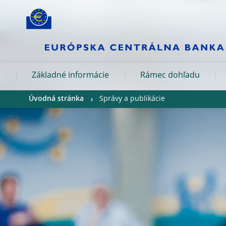
Skip to:
navigation
content
footer
Skip to
Skip to
Skip to
Základné informácie
Rámec dohľadu
Úvodná stránka
Správy a publikácie