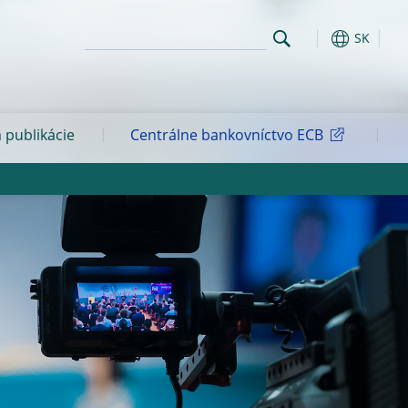
SK
 publikácie
Centrálne bankovníctvo ECB