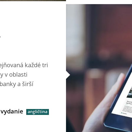
r
ejňovaná každé tri
 v oblasti
banky a širší
 vydanie