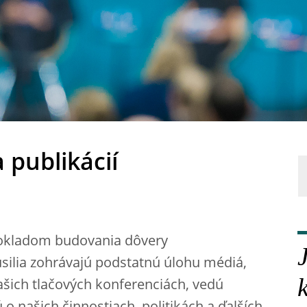
 publikácií
pokladom budovania dôvery
 úsilia zohrávajú podstatnú úlohu médiá,
ašich tlačových konferenciách, vedú