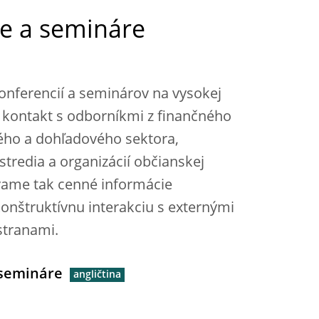
e a semináre
onferencií a seminárov na vysokej
 kontakt s odborníkmi z finančného
ého a dohľadového sektora,
redia a organizácií občianskej
avame tak cenné informácie
onštruktívnu interakciu s externými
stranami.
 semináre