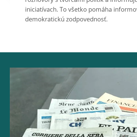
rozhovory s tvorcami politík a informujú
iniciatívach. To všetko pomáha informo
demokratickú zodpovednosť.