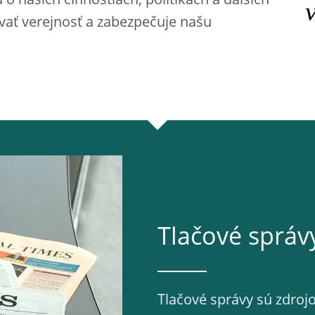
 o našich činnostiach, politikách a ďalších
vať verejnosť a zabezpečuje našu
Tlačové správ
Tlačové správy sú zdrojo