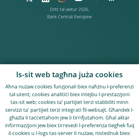
Dritt tal-awtur 2026,
Bank Ċentrali Ewropew
Is-sit web tagħna juża cookies
Aħna nużaw cookies funzjonali biex naħżnu l-preferenzi
tal-utent; cookies analitiċi biex intejbu l-prestazzjoni
tas-sit web; cookies ta’ partijiet terzi stabbiliti minn
servizzi ta' partijiet terzi integrati fil-websajt. Għandek l-
għażla li taċċettahom jew li tirrifjutahom. Għal aktar
informazzjoni jew biex tirrevedi l-preferenza tiegħek fuq
il-cookies u l-logs tas-server li nużaw, nistednuk biex: