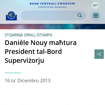
MT
Skip to:
navigation
content
footer
Skip to
Skip to
Skip to
Men
STQARRIJA GĦALL-ISTAMPA
Danièle Nouy maħtura
President tal-Bord
Superviżorju
16 ta' Diċembru 2013