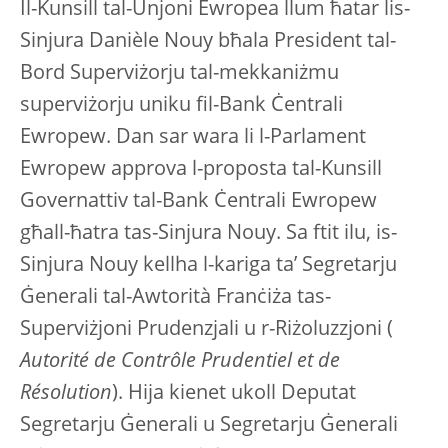
Il-Kunsill tal-Unjoni Ewropea llum ħatar lis-
Sinjura Danièle Nouy bħala President tal-
Bord Superviżorju tal-mekkaniżmu
superviżorju uniku fil-Bank Ċentrali
Ewropew. Dan sar wara li l-Parlament
Ewropew approva l-proposta tal-Kunsill
Governattiv tal-Bank Ċentrali Ewropew
għall-ħatra tas-Sinjura Nouy. Sa ftit ilu, is-
Sinjura Nouy kellha l-kariga ta’ Segretarju
Ġenerali tal-Awtorità Franċiża tas-
Superviżjoni Prudenzjali u r-Riżoluzzjoni (
Autorité de Contrôle Prudentiel et de
Résolution
). Hija kienet ukoll Deputat
Segretarju Ġenerali u Segretarju Ġenerali