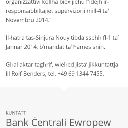
organizzattivi kollha biex jieħu f'idejh ir-
responsabbiltajiet superviżorji mill-4 ta'
Novembru 2014.”
Il-ħatra tas-Sinjura Nouy tibda sseħħ fl-1 ta’
Jannar 2014, b’mandat ta’ ħames snin.
Għal aktar tagħrif, wieħed jista’ jikkuntattja
lil Rolf Benders, tel. +49 69 1344 7455.
KUNTATT
Bank Ċentrali Ewropew