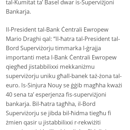
tal-Kumitat ta’ Basel dwar is-Superviżjoni
Bankarja.
Il-President tal-Bank Ċentrali Ewropew
Mario Draghi qal: “Il-ħatra tal-President tal-
Bord Superviżorju timmarka l-ġrajja
importanti meta l-Bank Ċentrali Ewropew
qiegħed jistabbilixxi mekkaniżmu
superviżorju uniku għall-banek taż-żona tal-
euro. Is-Sinjura Nouy se ġġib magħha kważi
40 sena ta’ esperjenza fis-superviżjoni
bankarja. Bil-ħatra tagħha, il-Bord
Superviżorju se jibda bil-ħidma tiegħu fi
żmien qasir u jistabbilixxi r-rekwiżiti