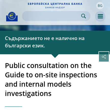
BG
Skip to:
navigation
content
footer
Skip to
Skip to
Skip to
Men
Съдържанието не е налично на
български език.
Public consultation on the
Guide to on-site inspections
and internal models
investigations