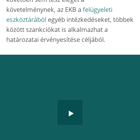
követően sem tesz eleget a
követelménynek, az EKB a
felügyeleti
eszköztárából
egyéb intézkedéseket, többek
között szankciókat is alkalmazhat a
határozatai érvényesítése céljából.