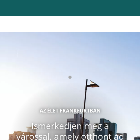
AZ ÉLET FRANKFURTBAN
Ismerkedjen meg a
várossal, amely otthont ad