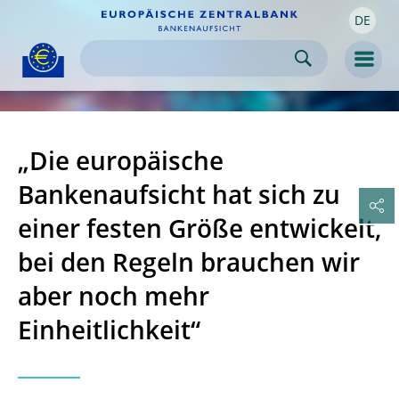
DE
Skip to:
navigation
content
footer
Skip to
Skip to
Skip to
Men
„Die europäische
Bankenaufsicht hat sich zu
einer festen Größe entwickelt,
bei den Regeln brauchen wir
aber noch mehr
Einheitlichkeit“