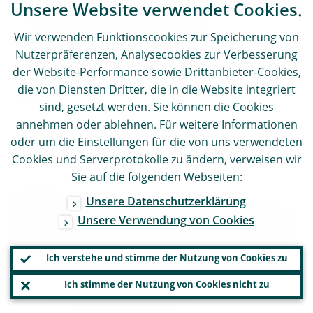
Unsere Website verwendet Cookies.
europäisch an ihre Arbeit gehen wie heute.
Für mich stellt die europäische
Wir verwenden Funktionscookies zur Speicherung von
Nutzerpräferenzen, Analysecookies zur Verbesserung
Bankenaufsicht unter Beweis, dass Europa
der Website-Performance sowie Drittanbieter-Cookies,
tatsächlich funktioniert und zur
die von Diensten Dritter, die in die Website integriert
Verbesserung unseres Lebens beiträgt.
sind, gesetzt werden. Sie können die Cookies
annehmen oder ablehnen. Für weitere Informationen
oder um die Einstellungen für die von uns verwendeten
Cookies und Serverprotokolle zu ändern, verweisen wir
Sie auf die folgenden Webseiten:
KONTAKT
Unsere Datenschutzerklärung
Europäische Zentralbank
Unsere Verwendung von Cookies
Generaldirektion Kommunikation
Ich verstehe und stimme der Nutzung von Cookies zu
Ich stimme der Nutzung von Cookies nicht zu
Sonnemannstraße 20