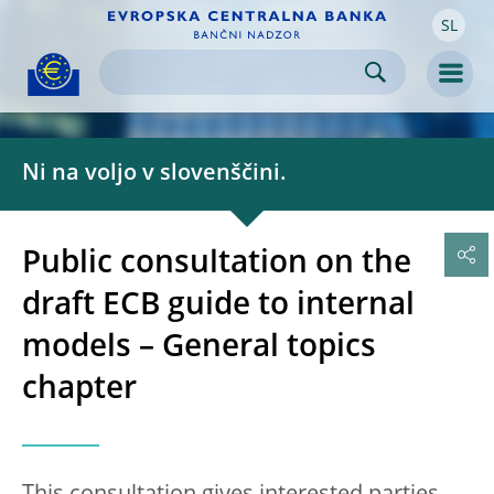
SL
Skip to:
navigation
content
footer
Skip to
Skip to
Skip to
Men
Ni na voljo v slovenščini.
Public consultation on the
draft ECB guide to internal
models – General topics
chapter