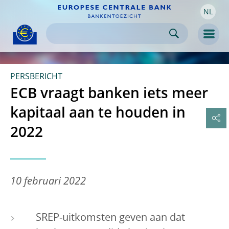
NL
Skip to:
navigation
content
footer
Skip to
Skip to
Skip to
Men
PERSBERICHT
ECB vraagt banken iets meer
kapitaal aan te houden in
2022
10 februari 2022
SREP-uitkomsten geven aan dat