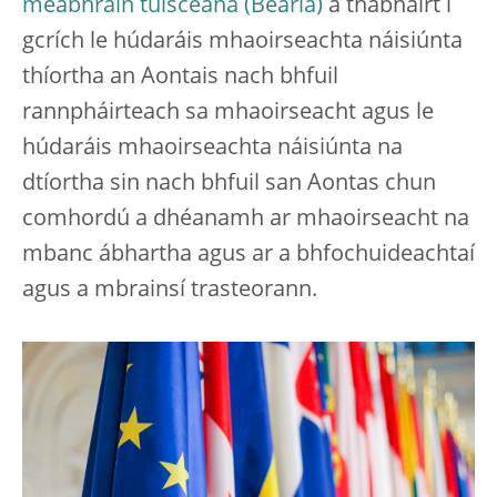
meabhráin tuisceana
a thabhairt i
gcrích le húdaráis mhaoirseachta náisiúnta
thíortha an Aontais nach bhfuil
rannpháirteach sa mhaoirseacht agus le
húdaráis mhaoirseachta náisiúnta na
dtíortha sin nach bhfuil san Aontas chun
comhordú a dhéanamh ar mhaoirseacht na
mbanc ábhartha agus ar a bhfochuideachtaí
agus a mbrainsí trasteorann.