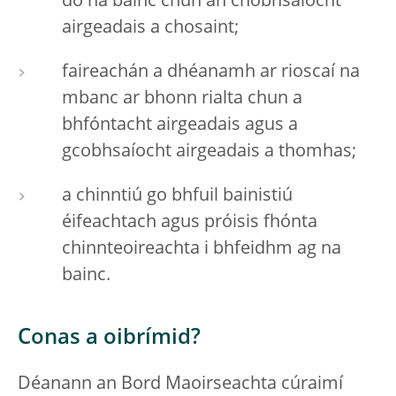
do na bainc chun an chobhsaíocht
airgeadais a chosaint;
faireachán a dhéanamh ar rioscaí na
mbanc ar bhonn rialta chun a
bhfóntacht airgeadais agus a
gcobhsaíocht airgeadais a thomhas;
a chinntiú go bhfuil bainistiú
éifeachtach agus próisis fhónta
chinnteoireachta i bhfeidhm ag na
bainc.
Conas a oibrímid?
Déanann an Bord Maoirseachta cúraimí