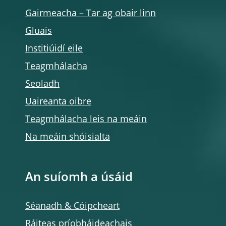
Gairmeacha – Tar ag obair linn
Gluais
Institiúidí eile
Teagmhálacha
Seoladh
Uaireanta oibre
Teagmhálacha leis na meáin
Na meáin shóisialta
An suíomh a úsáid
Séanadh & Cóipcheart
Ráiteas príobháideachais