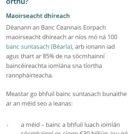
orthu?
Maoirseacht dhíreach
Déanann an Banc Ceannais Eorpach
maoirseacht dhíreach ar níos mó ná 100
banc suntasach
, arb ionann iad
agus thart ar 85% de na sócmhainní
baincéireachta iomlána sna tíortha
rannpháirteacha.
Meastar go bhfuil bainc suntasach bunaithe
ar an méid seo a leanas:
a méid – bainc a bhfuil luach iomlán