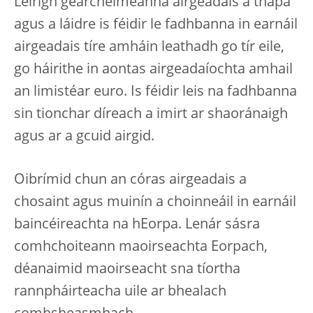
Léirigh géarchéimeanna airgeadais a thapa
agus a láidre is féidir le fadhbanna in earnáil
airgeadais tíre amháin leathadh go tír eile,
go háirithe in aontas airgeadaíochta amhail
an limistéar euro. Is féidir leis na fadhbanna
sin tionchar díreach a imirt ar shaoránaigh
agus ar a gcuid airgid.
Oibrímid chun an córas airgeadais a
chosaint agus muinín a choinneáil in earnáil
baincéireachta na hEorpa. Lenár sásra
comhchoiteann maoirseachta Eorpach,
déanaimid maoirseacht sna tíortha
rannpháirteacha uile ar bhealach