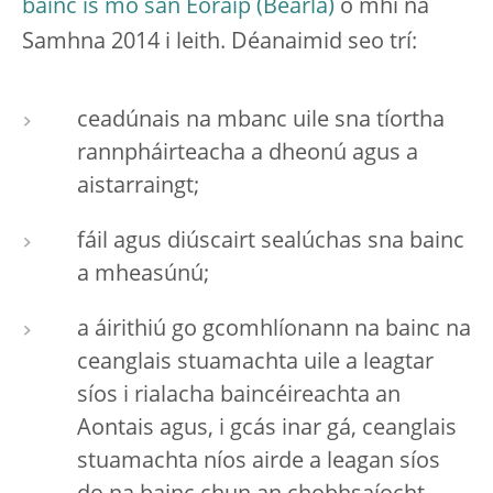
bainc is mó san Eoraip
ó mhí na
Samhna 2014 i leith. Déanaimid seo trí:
ceadúnais na mbanc uile sna tíortha
rannpháirteacha a dheonú agus a
aistarraingt;
fáil agus diúscairt sealúchas sna bainc
a mheasúnú;
a áirithiú go gcomhlíonann na bainc na
ceanglais stuamachta uile a leagtar
síos i rialacha baincéireachta an
Aontais agus, i gcás inar gá, ceanglais
stuamachta níos airde a leagan síos