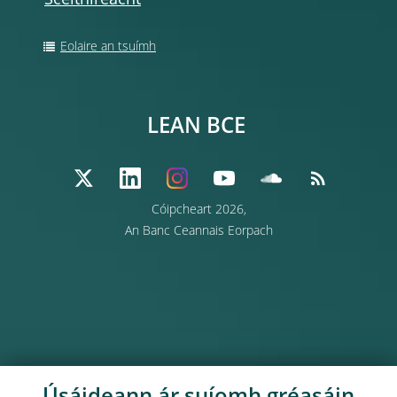
Sceithireacht
Eolaire an tsuímh
LEAN BCE
Cóipcheart 2026,
An Banc Ceannais Eorpach