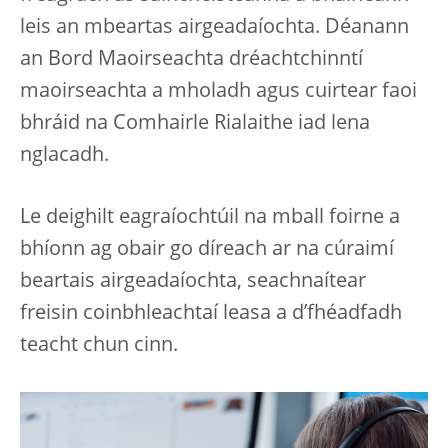
leis an mbeartas airgeadaíochta. Déanann
an Bord Maoirseachta dréachtchinntí
maoirseachta a mholadh agus cuirtear faoi
bhráid na Comhairle Rialaithe iad lena
nglacadh.
Le deighilt eagraíochtúil na mball foirne a
bhíonn ag obair go díreach ar na cúraimí
beartais airgeadaíochta, seachnaítear
freisin coinbhleachtaí leasa a d’fhéadfadh
teacht chun cinn.