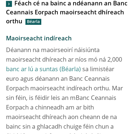
Féach cé na bainc a ndéanann an Banc
Ceannais Eorpach maoirseacht dhíreach
orthu
Maoirseacht indíreach
Déanann na maoirseoirí náisiúnta
maoirseacht dhíreach ar níos mó ná 2,000
banc ar lú a suntas
sa limistéar
euro agus déanann an Banc Ceannais
Eorpach maoirseacht indíreach orthu. Mar
sin féin, is féidir leis an mBanc Ceannais
Eorpach a chinneadh am ar bith
maoirseacht dhíreach aon cheann de na
bainc sin a ghlacadh chuige féin chun a