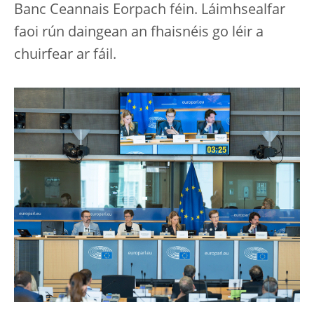
Banc Ceannais Eorpach féin. Láimhsealfar
faoi rún daingean an fhaisnéis go léir a
chuirfear ar fáil.