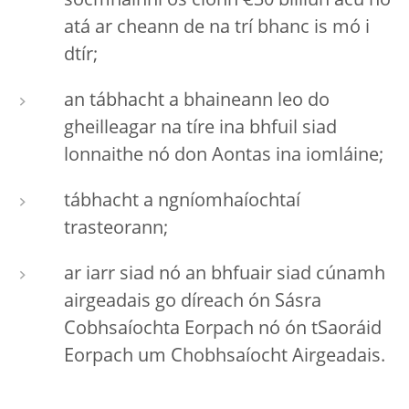
sócmhainní os cionn €30 billiún acu nó
atá ar cheann de na trí bhanc is mó i
dtír;
an tábhacht a bhaineann leo do
gheilleagar na tíre ina bhfuil siad
lonnaithe nó don Aontas ina iomláine;
tábhacht a ngníomhaíochtaí
trasteorann;
ar iarr siad nó an bhfuair siad cúnamh
airgeadais go díreach ón Sásra
Cobhsaíochta Eorpach nó ón tSaoráid
Eorpach um Chobhsaíocht Airgeadais.