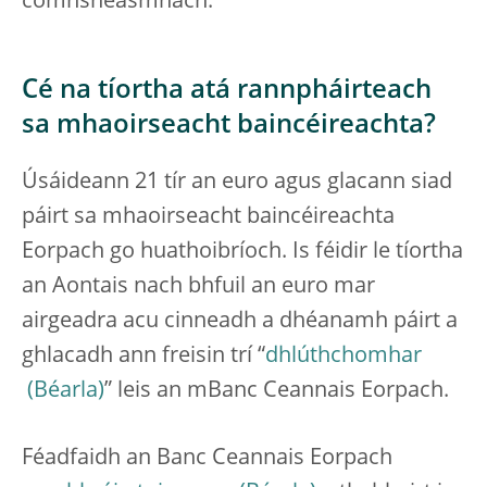
comhsheasmhach.
Cé na tíortha atá rannpháirteach
sa mhaoirseacht baincéireachta?
Úsáideann 21 tír an euro agus glacann siad
páirt sa mhaoirseacht baincéireachta
Eorpach go huathoibríoch. Is féidir le tíortha
an Aontais nach bhfuil an euro mar
airgeadra acu cinneadh a dhéanamh páirt a
ghlacadh ann freisin trí “
dhlúthchomhar
” leis an mBanc Ceannais Eorpach.
Féadfaidh an Banc Ceannais Eorpach