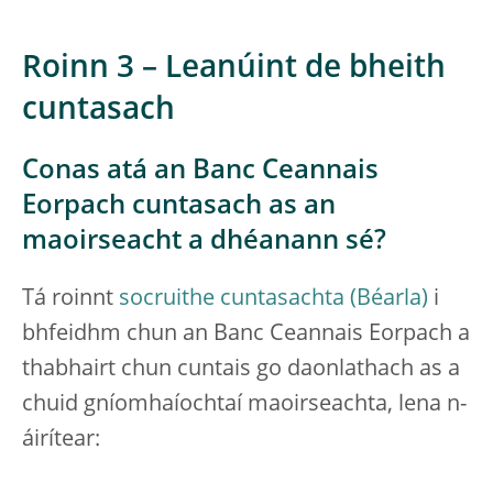
Roinn 3 – Leanúint de bheith
cuntasach
Conas atá an Banc Ceannais
Eorpach cuntasach as an
maoirseacht a dhéanann sé?
Tá roinnt
socruithe cuntasachta
i
bhfeidhm chun an Banc Ceannais Eorpach a
thabhairt chun cuntais go daonlathach as a
chuid gníomhaíochtaí maoirseachta, lena n-
áirítear: