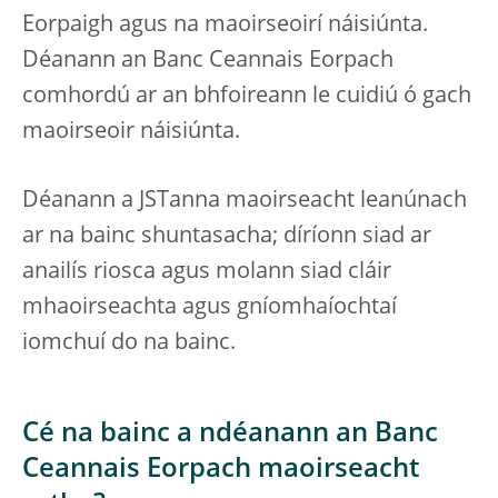
Eorpaigh agus na maoirseoirí náisiúnta.
Déanann an Banc Ceannais Eorpach
comhordú ar an bhfoireann le cuidiú ó gach
maoirseoir náisiúnta.
Déanann a JSTanna maoirseacht leanúnach
ar na bainc shuntasacha; díríonn siad ar
anailís riosca agus molann siad cláir
mhaoirseachta agus gníomhaíochtaí
iomchuí do na bainc.
Cé na bainc a ndéanann an Banc
Ceannais Eorpach maoirseacht