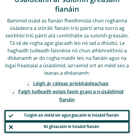
Úsáideann ár suíomh gréasáin
fianáin
Bainimid úsáid as fianáin fheidhmiúla chun roghanna
úsáideora a stóráil; fianáin tríú páirtí arna socrú ag
seirbhísí tríú páirtí atá comhtháite sa suíomh gréasáin.
Tá sé de rogha agat glacadh leo nó iad a dhiúltú. Le
haghaidh tuilleadh faisnéise nó chun athbhreithniú a
dhéanamh ar do rogha maidir leis na fianáin agus na
logaí freastalaí a úsáidimid, iarraimid ort an méid seo a
leanas a dhéanamh:
Léigh ár ráiteas príobháideachais
Faigh tuilleadh eolais faoin gcaoi a n-úsáidimid
fianáin
Tuigim an méid sin agus glacaim le húsáid fianán
Ní ghlacaim le húsáid fianán