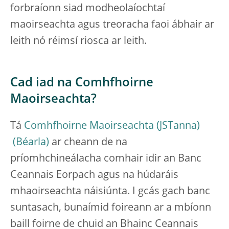
forbraíonn siad modheolaíochtaí
maoirseachta agus treoracha faoi ábhair ar
leith nó réimsí riosca ar leith.
Cad iad na Comhfhoirne
Maoirseachta?
Tá
Comhfhoirne Maoirseachta (JSTanna)
ar cheann de na
príomhchineálacha comhair idir an Banc
Ceannais Eorpach agus na húdaráis
mhaoirseachta náisiúnta. I gcás gach banc
suntasach, bunaímid foireann ar a mbíonn
baill foirne de chuid an Bhainc Ceannais