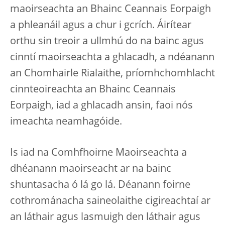
maoirseachta an Bhainc Ceannais Eorpaigh
a phleanáil agus a chur i gcrích. Áirítear
orthu sin treoir a ullmhú do na bainc agus
cinntí maoirseachta a ghlacadh, a ndéanann
an Chomhairle Rialaithe, príomhchomhlacht
cinnteoireachta an Bhainc Ceannais
Eorpaigh, iad a ghlacadh ansin, faoi nós
imeachta neamhagóide.
Is iad na Comhfhoirne Maoirseachta a
dhéanann maoirseacht ar na bainc
shuntasacha ó lá go lá. Déanann foirne
cothrománacha saineolaithe cigireachtaí ar
an láthair agus lasmuigh den láthair agus