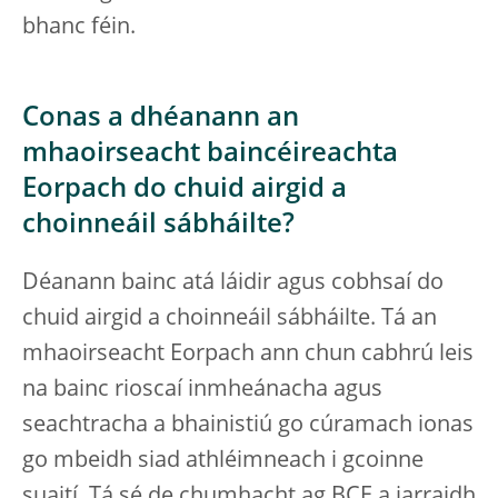
bhanc féin.
Conas a dhéanann an
mhaoirseacht baincéireachta
Eorpach do chuid airgid a
choinneáil sábháilte?
Déanann bainc atá láidir agus cobhsaí do
chuid airgid a choinneáil sábháilte. Tá an
mhaoirseacht Eorpach ann chun cabhrú leis
na bainc rioscaí inmheánacha agus
seachtracha a bhainistiú go cúramach ionas
go mbeidh siad athléimneach i gcoinne
suaití. Tá sé de chumhacht ag BCE a iarraidh