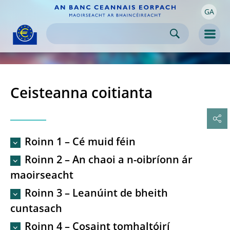
GA
Skip to:
navigation
content
footer
Skip to
Skip to
Skip to
Men
Ceisteanna coitianta
Roinn 1 – Cé muid féin
Roinn 2 – An chaoi a n-oibríonn ár
maoirseacht
Roinn 3 – Leanúint de bheith
cuntasach
Roinn 4 – Cosaint tomhaltóirí