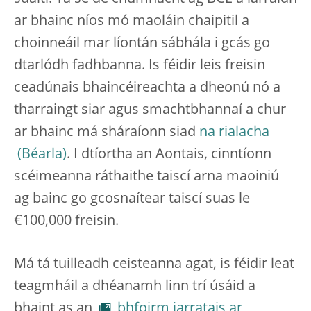
ar bhainc níos mó maoláin chaipitil a
choinneáil mar líontán sábhála i gcás go
dtarlódh fadhbanna. Is féidir leis freisin
ceadúnais bhaincéireachta a dheonú nó a
tharraingt siar agus smachtbhannaí a chur
ar bhainc má sháraíonn siad
na rialacha
. I dtíortha an Aontais, cinntíonn
scéimeanna ráthaithe taiscí arna maoiniú
ag bainc go gcosnaítear taiscí suas le
€100,000 freisin.
Má tá tuilleadh ceisteanna agat, is féidir leat
teagmháil a dhéanamh linn trí úsáid a
bhaint as an
bhfoirm iarratais ar