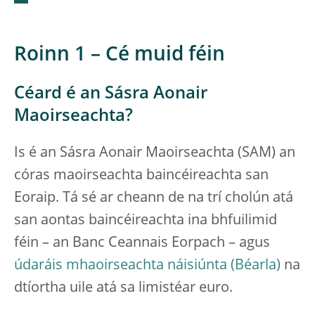
Roinn 1 – Cé muid féin
Céard é an Sásra Aonair
Maoirseachta?
Is é an Sásra Aonair Maoirseachta (SAM) an
córas maoirseachta baincéireachta san
Eoraip. Tá sé ar cheann de na trí cholún atá
san aontas baincéireachta ina bhfuilimid
féin – an Banc Ceannais Eorpach – agus
údaráis mhaoirseachta náisiúnta
na
dtíortha uile atá sa limistéar euro.