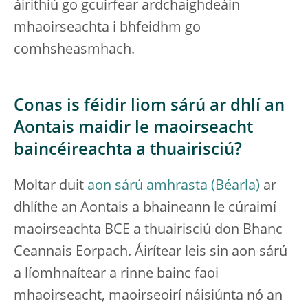
áirithiú go gcuirfear ardchaighdeáin
mhaoirseachta i bhfeidhm go
comhsheasmhach.
Conas is féidir liom sárú ar dhlí an
Aontais maidir le maoirseacht
baincéireachta a thuairisciú?
Moltar duit
aon sárú amhrasta
ar
dhlíthe an Aontais a bhaineann le cúraimí
maoirseachta BCE a thuairisciú don Bhanc
Ceannais Eorpach. Áirítear leis sin aon sárú
a líomhnaítear a rinne bainc faoi
mhaoirseacht, maoirseoirí náisiúnta nó an