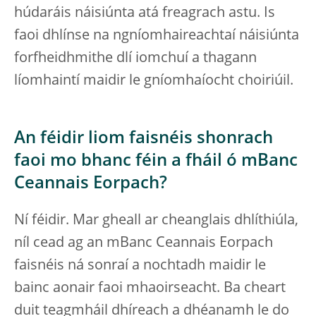
húdaráis náisiúnta atá freagrach astu. Is
faoi dhlínse na ngníomhaireachtaí náisiúnta
forfheidhmithe dlí iomchuí a thagann
líomhaintí maidir le gníomhaíocht choiriúil.
An féidir liom faisnéis shonrach
faoi mo bhanc féin a fháil ó mBanc
Ceannais Eorpach?
Ní féidir. Mar gheall ar cheanglais dhlíthiúla,
níl cead ag an mBanc Ceannais Eorpach
faisnéis ná sonraí a nochtadh maidir le
bainc aonair faoi mhaoirseacht. Ba cheart
duit teagmháil dhíreach a dhéanamh le do