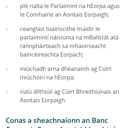
plé rialta le Parlaimint na hEorpa agus
le Comhairle an Aontais Eorpaigh;
ceanglais tuairiscithe maidir le
parlaimintí náisiúnta na mBallstát atá
rannpháirteach sa mhaoirseacht
baincéireachta Eorpach;
iniúchadh arna dhéanamh ag Cúirt
Iniúchóirí na hEorpa;
rialú dlíthiúil ag Cúirt Bhreithiúnais an
Aontais Eorpaigh.
Conas a sheachnaíonn an Banc