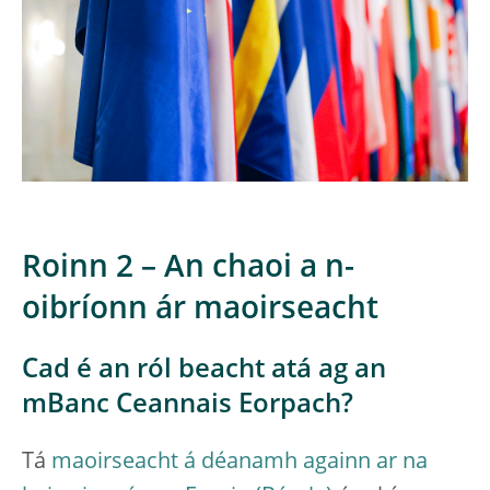
Roinn 2 – An chaoi a n-
oibríonn ár maoirseacht
Cad é an ról beacht atá ag an
mBanc Ceannais Eorpach?
Tá
maoirseacht á déanamh againn ar na