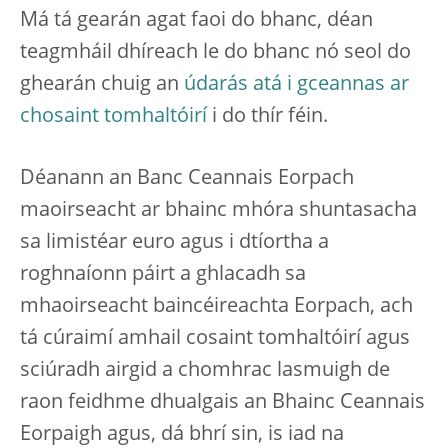
Má tá gearán agat faoi do bhanc, déan
teagmháil dhíreach le do bhanc nó seol do
ghearán chuig an
údarás atá i gceannas ar
chosaint tomhaltóirí
i do thír féin.
Déanann an Banc Ceannais Eorpach
maoirseacht ar bhainc mhóra shuntasacha
sa limistéar euro agus i dtíortha a
roghnaíonn páirt a ghlacadh sa
mhaoirseacht baincéireachta Eorpach, ach
tá cúraimí amhail cosaint tomhaltóirí agus
sciúradh airgid a chomhrac lasmuigh de
raon feidhme dhualgais an Bhainc Ceannais
Eorpaigh agus, dá bhrí sin, is iad na