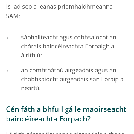
Is iad seo a leanas príomhaidhmeanna
SAM:
sábháilteacht agus cobhsaíocht an
chórais baincéireachta Eorpaigh a
áirithiú;
an comhtháthú airgeadais agus an
chobhsaíocht airgeadais san Eoraip a
neartú.
Cén fáth a bhfuil gá le maoirseacht
baincéireachta Eorpach?