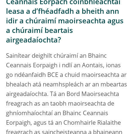
Ceannais Eorpach coinbhleachtaí
leasa a d’fhéadfadh a bheith ann
idir a chúraimí maoirseachta agus
a chúraimí beartais
airgeadaíochta?
Sainítear deighilt chúraimí an Bhainc
Ceannais Eorpaigh i ndlí an Aontais, ionas
go ndéanfaidh BCE a chuid maoirseachta ar
bhealach atá neamhspleách ar an mbeartas
airgeadaíochta. Tá an Bord Maoirseachta
freagrach as an taobh maoirseachta de
ghníomhaíochtaí an Bhainc Ceannais
Eorpaigh, agus tá an Chomhairle Rialaithe
freagrach as saincheisteanna a bhaineann