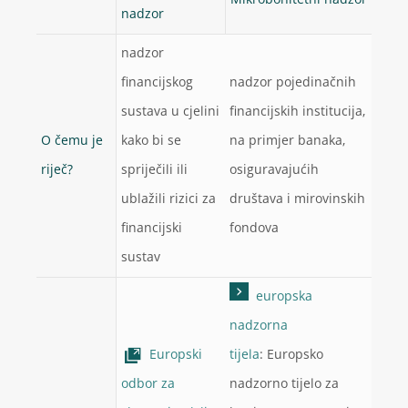
Mikrobonitetni nadzor
nadzor
nadzor
financijskog
nadzor pojedinačnih
sustava u cjelini
financijskih institucija,
O čemu je
kako bi se
na primjer banaka,
riječ?
spriječili ili
osiguravajućih
ublažili rizici za
društava i mirovinskih
financijski
fondova
sustav
europska
nadzorna
Europski
tijela
: Europsko
odbor za
nadzorno tijelo za