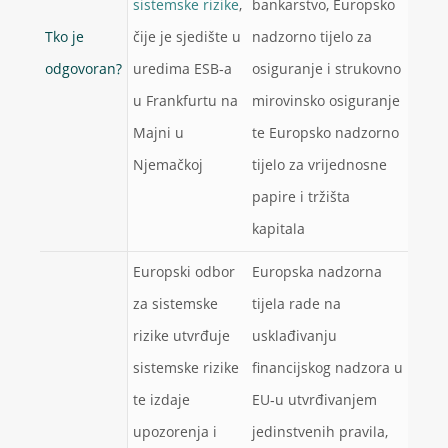
sistemske rizike
,
bankarstvo, Europsko
Tko je
čije je sjedište u
nadzorno tijelo za
odgovoran?
uredima ESB‑a
osiguranje i strukovno
u Frankfurtu na
mirovinsko osiguranje
Majni u
te Europsko nadzorno
Njemačkoj
tijelo za vrijednosne
papire i tržišta
kapitala
Europski odbor
Europska nadzorna
za sistemske
tijela rade na
rizike utvrđuje
usklađivanju
sistemske rizike
financijskog nadzora u
te izdaje
EU‑u utvrđivanjem
upozorenja i
jedinstvenih pravila,