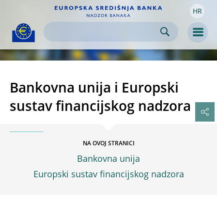
HR
Skip to:
navigation
content
footer
Skip to
Skip to
Skip to
Men
Bankovna unija i Europski
sustav financijskog nadzora
NA OVOJ STRANICI
Bankovna unija
Europski sustav financijskog nadzora