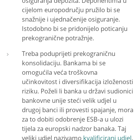
osiguranja depozita. Deponentima u
cijelom europodručju pružilo bi se
snažnije i ujednačenije osiguranje.
Istodobno bi se pridonijelo poticanju
prekogranične potražnje.
Treba poduprijeti prekograničnu
konsolidaciju. Bankama bi se
omogućila veća troškovna
učinkovitost i diversifikacija izloženosti
riziku. Poželi li banka u državi sudionici
bankovne unije steći velik udjel u
drugoj banci ili provesti spajanje, mora
za to dobiti odobrenje ESB‑a u ulozi
tijela za europski nadzor banaka. Taj
veliki udjel nazivamo
kvalificirani udjel
.