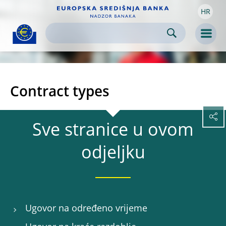
HR
Skip to:
navigation
content
footer
Skip to
Skip to
Skip to
Men
Contract types
Sve stranice u ovom
odjeljku
Ugovor na određeno vrijeme