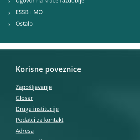
Ugovor na kraće razdoblje
ESSB i MO
Ostalo
Korisne poveznice
Zapošljavanje
Glosar
Druge institucije
Podatci za kontakt
Adresa