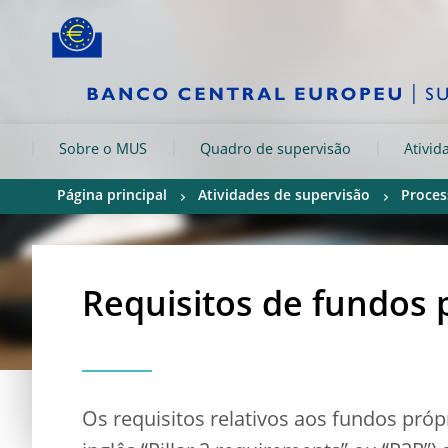
Skip to:
navigation
content
footer
Skip to
Skip to
Skip to
Sobre o MUS
Quadro de supervisão
Ativid
Página principal
Atividades de supervisão
Proces
Requisitos de fundos p
Os requisitos relativos aos fundos própri