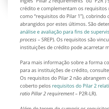
inglês “Pillar 2 requirements” ou “P2R”) 
crédito e complementam os requisitos
como “requisitos do Pilar 1”), cobrindo
abrangidos por estes últimos. São det
análise e avaliação para fins de supervi
process
– SREP). Os requisitos são vinc
instituições de crédito pode acarretar 
Para mais informação sobre a forma com
para as instituições de crédito, consult
Os requisitos do Pilar 2 não abrangem 
coberto pelos
requisitos do Pilar 2 rel
ratio Pillar 2 requirement
–
P2R‑LR).