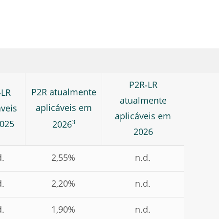
P2R‑LR
P2R atualmente
‑LR
atualmente
aplicáveis em
áveis
aplicáveis em
3
025
2026
2026
d.
2,55%
n.d.
d.
2,20%
n.d.
d.
1,90%
n.d.