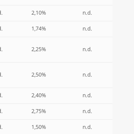
d.
2,10%
n.d.
d.
1,74%
n.d.
d.
2,25%
n.d.
d.
2,50%
n.d.
d.
2,40%
n.d.
d.
2,75%
n.d.
d.
1,50%
n.d.