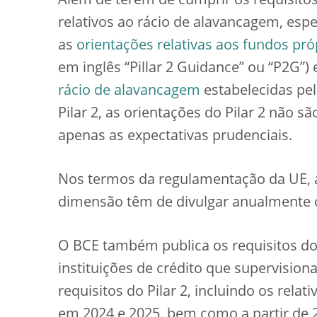
Além de terem de cumprir os requisitos d
relativos ao rácio de alavancagem, espe
as
orientações relativas aos fundos próp
em inglês “Pillar 2 Guidance” ou “P2G”) 
rácio de alavancagem
estabelecidas pel
Pilar 2, as orientações do Pilar 2 não s
apenas as expectativas prudenciais.
Nos termos da regulamentação da UE, as
dimensão têm de divulgar anualmente os
O BCE também publica os requisitos do 
instituições de crédito que supervision
requisitos do Pilar 2, incluindo os relat
em 2024 e 2025, bem como a partir de 