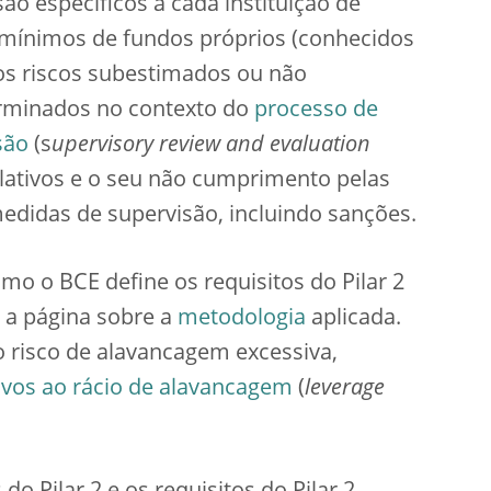
são específicos a cada instituição de
 mínimos de fundos próprios (conhecidos
 os riscos subestimados ou não
erminados no contexto do
processo de
são
(s
upervisory review and evaluation
ulativos e o seu não cumprimento pelas
medidas de supervisão, incluindo sanções.
o o BCE define os requisitos do Pilar 2
e a página sobre a
metodologia
aplicada.
o risco de alavancagem excessiva,
ativos ao rácio de alavancagem
(
leverage