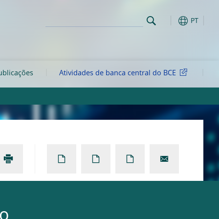
PT
ublicações
Atividades de banca central do BCE
ão