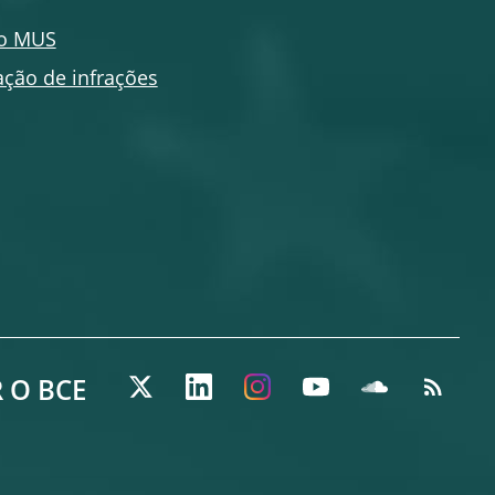
do MUS
ação de infrações
 O BCE