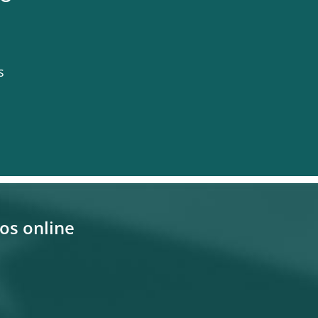
s
ços
online