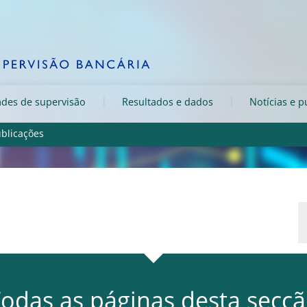
ades de supervisão
Resultados e dados
Notícias e p
blicações
odas as páginas desta secç