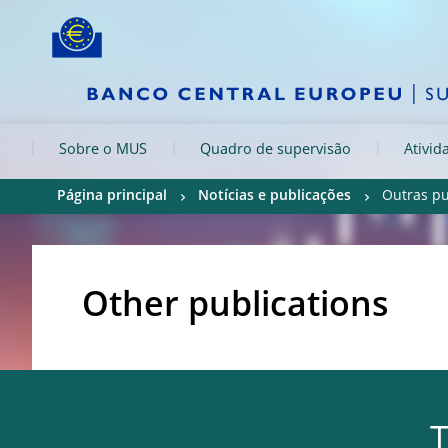
Skip to:
navigation
content
footer
Skip to
Skip to
Skip to
Sobre o MUS
Quadro de supervisão
Ativid
Página principal
Notícias e publicações
Outras pu
Other publications
T