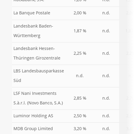
Kutxabank, S.A.
1,20 %
n.d.
1,20
La Banque Postale
2,00 %
n.d.
2,0
Landesbank Baden-
1,87
1,87 %
n.d.
Württemberg
Landesbank Hessen-
2,25 %
n.d.
2,2
Thüringen Girozentrale
LBS Landesbausparkasse
n.d.
n.d.
n.
Süd
LSF Nani Investments
2,85 %
n.d.
2,7
S.à.r.l. (Novo Banco, S.A.)
Luminor Holding AS
2,50 %
n.d.
2,5
MDB Group Limited
3,20 %
n.d.
3,4