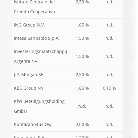
Istituto Centrale del
2,53 %
n.d.
2,5
Credito Cooperativo
ING Groep N.V.
1,65 %
n.d.
1,6
Intesa Sanpaolo S.p.A.
1,50 %
n.d.
1,5
Investeringsmaatschappij
1,50
1,50 %
n.d.
Argenta NV
J.P. Morgan SE
2,50 %
n.d.
2,0
KBC Group NV
1,86 %
0,10 %
1,7
KfW Beteiligungsholding
n.d.
n.d.
n.
GmbH
Kuntarahoitus Oyj
2,00 %
n.d.
2,0