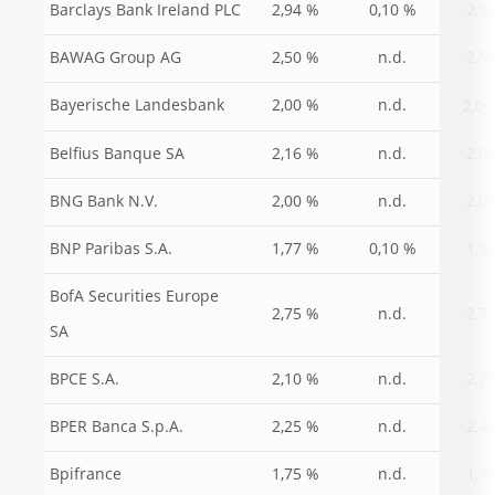
Barclays Bank Ireland PLC
2,94 %
0,10 %
2,8
BAWAG Group AG
2,50 %
n.d.
2,5
Bayerische Landesbank
2,00 %
n.d.
2,00
Belfius Banque SA
2,16 %
n.d.
2,0
BNG Bank N.V.
2,00 %
n.d.
2,0
BNP Paribas S.A.
1,77 %
0,10 %
1,8
BofA Securities Europe
2,75 %
n.d.
2,7
SA
BPCE S.A.
2,10 %
n.d.
2,2
BPER Banca S.p.A.
2,25 %
n.d.
2,4
Bpifrance
1,75 %
n.d.
1,7