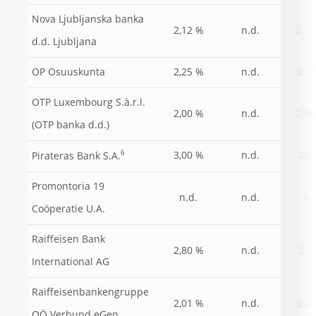
Nova Ljubljanska banka
2,12
2,12 %
n.d.
d.d. Ljubljana
OP Osuuskunta
2,25 %
n.d.
2,2
OTP Luxembourg S.à.r.l.
2,00
2,00 %
n.d.
(OTP banka d.d.)
6
3,00 %
n.d.
2,9
Pirateras Bank S.A.
Promontoria 19
n.d.
n.d.
n.
Coöperatie U.A.
Raiffeisen Bank
2,80 %
n.d.
2,7
International AG
Raiffeisenbankengruppe
2,01 %
n.d.
2,0
OÖ Verbund eGen