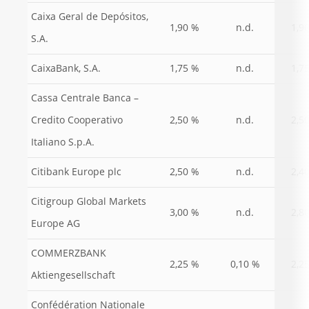
Caixa Geral de Depósitos,
1,90 %
n.d.
1,9
S.A.
CaixaBank, S.A.
1,75 %
n.d.
1,7
Cassa Centrale Banca –
Credito Cooperativo
2,50 %
n.d.
2,5
Italiano S.p.A.
Citibank Europe plc
2,50 %
n.d.
2,4
Citigroup Global Markets
3,00 %
n.d.
2,8
Europe AG
COMMERZBANK
2,25 %
0,10 %
2,2
Aktiengesellschaft
Confédération Nationale