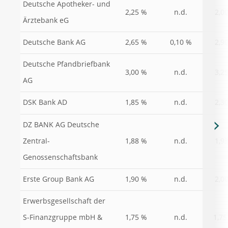
Deutsche Apotheker- und
2,25 %
n.d.
2,0
Ärztebank eG
Deutsche Bank AG
2,65 %
0,10 %
2,9
Deutsche Pfandbriefbank
3,00 %
n.d.
3,2
AG
DSK Bank AD
1,85 %
n.d.
2,3
DZ BANK AG Deutsche
Zentral-
1,88 %
n.d.
1,9
Genossenschaftsbank
Erste Group Bank AG
1,90 %
n.d.
2,0
Erwerbsgesellschaft der
1,75
S-Finanzgruppe mbH &
1,75 %
n.d.