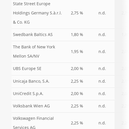
State Street Europe
Holdings Germany S.à.r.l.
2,75 %
n.d.
2,7
& Co. KG
Swedbank Baltics AS
1,80 %
n.d.
1,8
The Bank of New York
1,95 %
n.d.
2,0
Mellon SA/NV
UBS Europe SE
2,00 %
n.d.
2,0
Unicaja Banco, S.A.
2,25 %
n.d.
2,1
UniCredit S.p.A.
2,00 %
n.d.
2,0
Volksbank Wien AG
2,25 %
n.d.
2,2
Volkswagen Financial
2,25 %
n.d.
2,2
Services AG