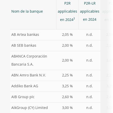
P2R
P2R-LR
P2
Nom de la banque
applicables
applicables
applic
3
en 2024
en 2024
en 2
AB Artea bankas
2,05 %
n.d.
2,5
AB SEB bankas
2,00 %
n.d.
2,2
ABANCA Corporación
2,00 %
n.d.
2,0
Bancaria S.A.
ABN Amro Bank N.V.
2,25 %
n.d.
2,2
Addiko Bank AG
3,25 %
n.d.
3,2
AIB Group plc
2,60 %
n.d.
2,4
AikGroup (CY) Limited
3,00 %
n.d.
3,0