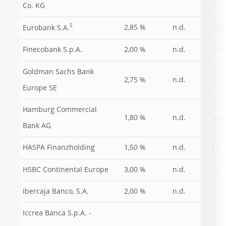
Co. KG
5
2,85 %
n.d.
2,8
Eurobank S.A.
Finecobank S.p.A.
2,00 %
n.d.
2,0
Goldman Sachs Bank
2,75 %
n.d.
2,5
Europe SE
Hamburg Commercial
1,80 %
n.d.
2,0
Bank AG
HASPA Finanzholding
1,50 %
n.d.
1,50
HSBC Continental Europe
3,00 %
n.d.
2,7
Ibercaja Banco, S.A.
2,00 %
n.d.
1,9
Iccrea Banca S.p.A. -