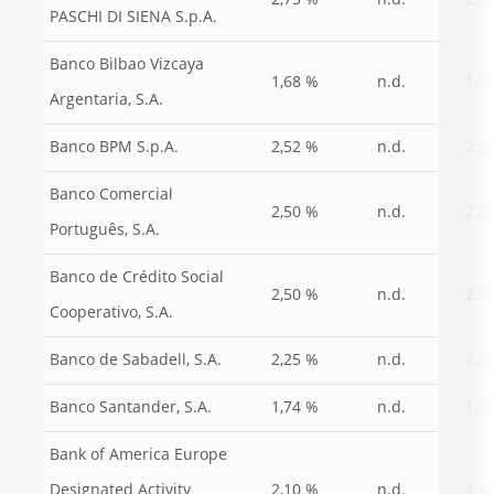
2,75 %
n.d.
2,2
PASCHI DI SIENA S.p.A.
Banco Bilbao Vizcaya
1,68 %
n.d.
1,6
Argentaria, S.A.
Banco BPM S.p.A.
2,52 %
n.d.
2,2
Banco Comercial
2,50 %
n.d.
2,2
Português, S.A.
Banco de Crédito Social
2,50 %
n.d.
2,5
Cooperativo, S.A.
Banco de Sabadell, S.A.
2,25 %
n.d.
2,2
Banco Santander, S.A.
1,74 %
n.d.
1,7
Bank of America Europe
Designated Activity
2,10 %
n.d.
2,1