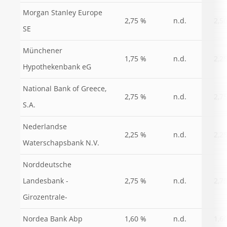
Morgan Stanley Europe
2,75 %
n.d.
2,5
SE
Münchener
1,75 %
n.d.
2,2
Hypothekenbank eG
National Bank of Greece,
2,75 %
n.d.
2,7
S.A.
Nederlandse
2,25 %
n.d.
2,2
Waterschapsbank N.V.
Norddeutsche
Landesbank -
2,75 %
n.d.
2,7
Girozentrale-
Nordea Bank Abp
1,60 %
n.d.
1,6