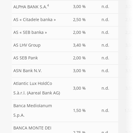
4
3,00 %
n.d.
3,0
ALPHA BANK S.A.
AS « Citadele banka »
2,50 %
n.d.
2,5
AS « SEB banka »
2,00 %
n.d.
2,2
AS LHV Group
3,40 %
n.d.
3,0
AS SEB Pank
2,00 %
n.d.
2,2
ASN Bank N.V.
3,00 %
n.d.
3,5
Atlantic Lux HoldCo
3,00 %
n.d.
3,0
S.à.r.l. (Aareal Bank AG)
Banca Mediolanum
1,50
1,50 %
n.d.
S.p.A.
BANCA MONTE DEI