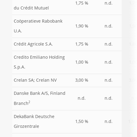
1,75 %
n.d.
1,7
du Crédit Mutuel
Coöperatieve Rabobank
1,90 %
n.d.
1,9
U.A.
Crédit Agricole S.A.
1,75 %
n.d.
1,8
Credito Emiliano Holding
1,00 %
n.d.
1,0
S.p.A.
Crelan SA; Crelan NV
3,00 %
n.d.
3,0
Danske Bank A/S, Finland
n.d.
n.d.
n.
2
Branch
DekaBank Deutsche
1,50
1,50 %
n.d.
Girozentrale