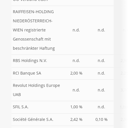
RAIFFEISEN-HOLDING
NIEDERÖSTERREICH-
WIEN registrierte
n.d.
n.d.
n.
Genossenschaft mit
beschränkter Haftung
RBS Holdings N.V.
n.d.
n.d.
2,9
RCI Banque SA
2,00 %
n.d.
2,2
Revolut Holdings Europe
n.d.
n.d.
3,7
UAB
SFIL S.A.
1,00 %
n.d.
1,00
Société Générale S.A.
2,42 %
0,10 %
2,3