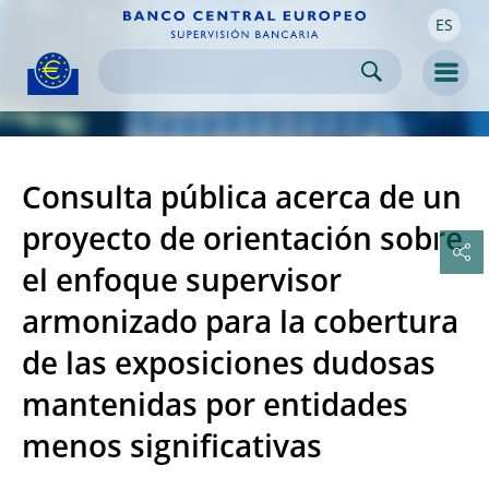
ES
Skip to:
navigation
content
footer
Skip to
Skip to
Skip to
Men
Consulta pública acerca de un
proyecto de orientación sobre
el enfoque supervisor
armonizado para la cobertura
de las exposiciones dudosas
mantenidas por entidades
menos significativas