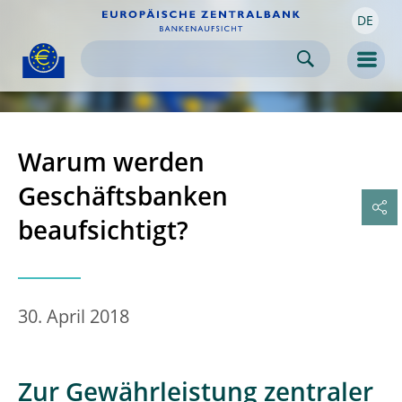
DE
Skip to:
navigation
content
footer
Skip to
Skip to
Skip to
Men
Warum werden
Geschäftsbanken
beaufsichtigt?
30. April 2018
Zur Gewährleistung zentraler