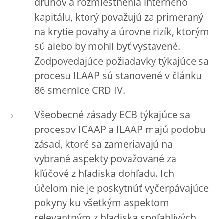
druhov a rozmiestnenia interného
kapitálu, ktorý považujú za primeraný
na krytie povahy a úrovne rizík, ktorým
sú alebo by mohli byť vystavené.
Zodpovedajúce požiadavky týkajúce sa
procesu ILAAP sú stanovené v článku
86 smernice CRD IV.
Všeobecné zásady ECB týkajúce sa
procesov ICAAP a ILAAP majú podobu
zásad, ktoré sa zameriavajú na
vybrané aspekty považované za
kľúčové z hľadiska dohľadu. Ich
účelom nie je poskytnúť vyčerpávajúce
pokyny ku všetkým aspektom
relevantným z hľadiska spoľahlivých