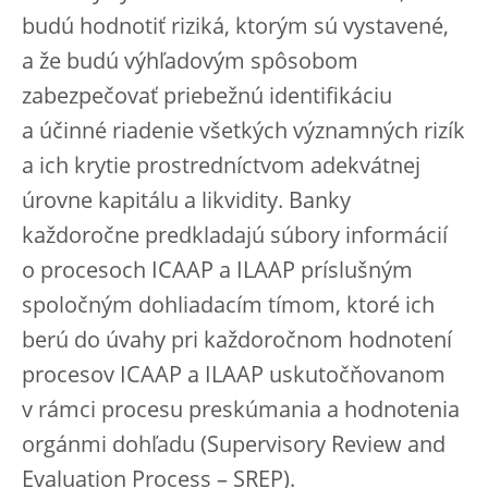
budú hodnotiť riziká, ktorým sú vystavené,
a že budú výhľadovým spôsobom
zabezpečovať priebežnú identifikáciu
a účinné riadenie všetkých významných rizík
a ich krytie prostredníctvom adekvátnej
úrovne kapitálu a likvidity. Banky
každoročne predkladajú súbory informácií
o procesoch ICAAP a ILAAP príslušným
spoločným dohliadacím tímom, ktoré ich
berú do úvahy pri každoročnom hodnotení
procesov ICAAP a ILAAP uskutočňovanom
v rámci procesu preskúmania a hodnotenia
orgánmi dohľadu (Supervisory Review and
Evaluation Process – SREP).