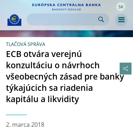
SK
Skip to:
navigation
content
footer
Skip to
Skip to
Skip to
Men
TLAČOVÁ SPRÁVA
ECB otvára verejnú
konzultáciu o návrhoch
všeobecných zásad pre banky
týkajúcich sa riadenia
kapitálu a likvidity
2. marca 2018