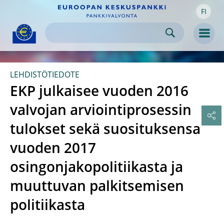
FI
Skip to:
navigation
content
footer
Skip to
Skip to
Skip to
Men
LEHDISTÖTIEDOTE
EKP julkaisee vuoden 2016
valvojan arviointiprosessin
tulokset sekä suosituksensa
vuoden 2017
osingonjakopolitiikasta ja
muuttuvan palkitsemisen
politiikasta