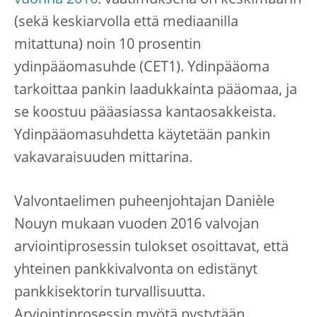
vuonna 2016
: vaatimuksena on keskimäärin
(sekä keskiarvolla että mediaanilla
mitattuna) noin 10 prosentin
ydinpääomasuhde (CET1). Ydinpääoma
tarkoittaa pankin laadukkainta pääomaa, ja
se koostuu pääasiassa kantaosakkeista.
Ydinpääomasuhdetta käytetään pankin
vakavaraisuuden mittarina.
Valvontaelimen puheenjohtajan Danièle
Nouyn mukaan vuoden 2016 valvojan
arviointiprosessin tulokset osoittavat, että
yhteinen pankkivalvonta on edistänyt
pankkisektorin turvallisuutta.
Arviointiprosessin myötä pystytään