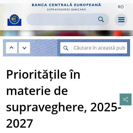
RO
Skip to:
navigation
content
footer
Skip to
Skip to
Skip to
Men
Prioritățile în
materie de
supraveghere, 2025-
2027