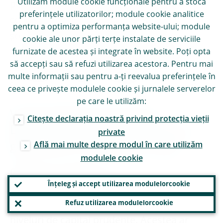
Utilizăm module
cookie
funcționale pentru a stoca
pentru a spori gradul de conștientizare și a
preferințele utilizatorilor; module
cookie
analitice
consolida reziliența băncilor la aceste
pentru a optimiza performanța website-ului; module
șocuri. Exercițiul de testare la stres la
cookie
ale unor părți terțe instalate de serviciile
nivelul UE din 2025, care este coordonat de
furnizate de acestea și integrate în website. Poți opta
să accepți sau să refuzi utilizarea acestora. Pentru mai
Autoritatea bancară europeană (ABE),
multe informații sau pentru a-ți reevalua preferințele în
constituie o astfel de inițiativă.
ceea ce privește modulele
cookie
și jurnalele serverelor
pe care le utilizăm:
Vulnerabilitate prioritară:
Citește declarația noastră privind protecția vieții
Deficiențe la nivelul cadrelor de
private
Află mai multe despre modul în care utilizăm
gestionare a riscului de credit
modulele
cookie
Obiectiv strategic:
Băncile ar trebui să
Înțeleg și accept utilizarea modulelor
cookie
identifice în timp util deteriorările calității
Refuz utilizarea modulelor
cookie
activelor și să le transpună în provizioane și
niveluri de capital prudente. Acestea ar