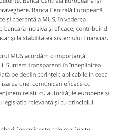
mpetente, Banca Centrală Europeană își
supraveghere. Banca Centrală Europeană
ce și coerentă a MUS, în vederea
e bancară incisivă și eficace, contribuind
car și la stabilitatea sistemului financiar.
 cadrul MUS acordăm o importanță
ții. Suntem transparenți în îndeplinirea
dată pe deplin cerințele aplicabile în ceea
alizarea unei comunicări eficace cu
nţinem relații cu autoritățile europene și
legislația relevantă și cu principiul