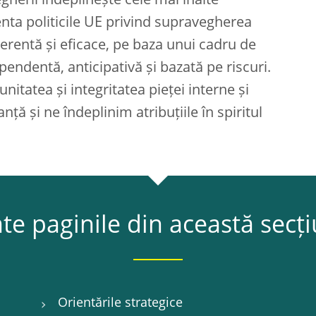
herii îndeplinește cele mai înalte
ta politicile UE privind supravegherea
erentă și eficace, pe baza unui cadru de
ndentă, anticipativă și bazată pe riscuri.
nitatea și integritatea pieței interne și
ă și ne îndeplinim atribuțiile în spiritul
te paginile din această secț
Orientările strategice