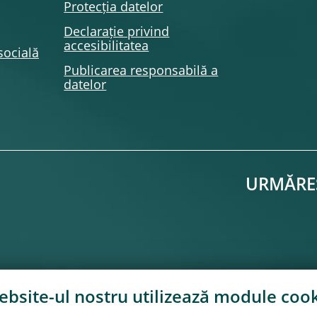
Protecția datelor
Declarație privind
accesibilitatea
socială
Publicarea responsabilă a
datelor
URMĂRE
bsite-ul nostru utilizează module
cook