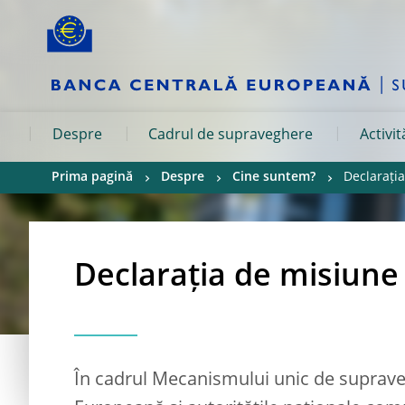
Skip to:
navigation
content
footer
Skip to
Skip to
Skip to
Despre
Cadrul de supraveghere
Activi
Prima pagină
Despre
Cine suntem?
Declarați
Declarația de misiun
În cadrul Mecanismului unic de suprav