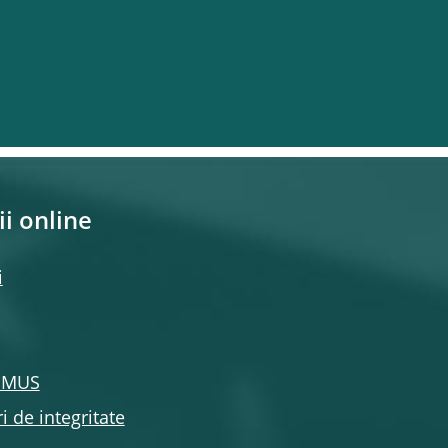
ii online
i
l MUS
i de integritate