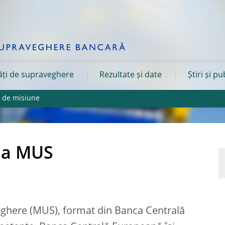
tăți de supraveghere
Rezultate și date
Știri și pu
a de misiune
e a MUS
eghere (MUS), format din Banca Centrală