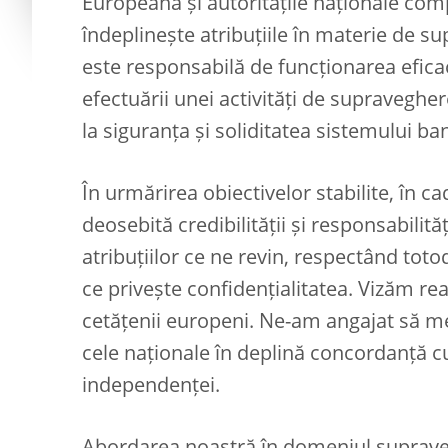
Europeană și autoritățile naționale co
îndeplinește atribuţiile în materie de 
este responsabilă de funcționarea efica
efectuării unei activităţi de supravegher
la siguranța și soliditatea sistemului ban
În urmărirea obiectivelor stabilite, în
deosebită credibilității și responsabilită
atribuțiilor ce ne revin, respectând toto
ce privește confidențialitatea. Vizăm re
cetățenii europeni. Ne-am angajat să me
cele naționale în deplină concordanță cu 
independenței.