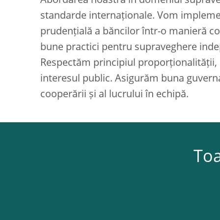
Abordarea noastră în domeniul supraveg
standarde internaționale. Vom implemen
prudenţială a băncilor într-o manieră co
bune practici pentru supraveghere indepe
Respectăm principiul proporționalității, u
interesul public. Asigurăm buna guvernanț
cooperării și al lucrului în echipă.
Toa