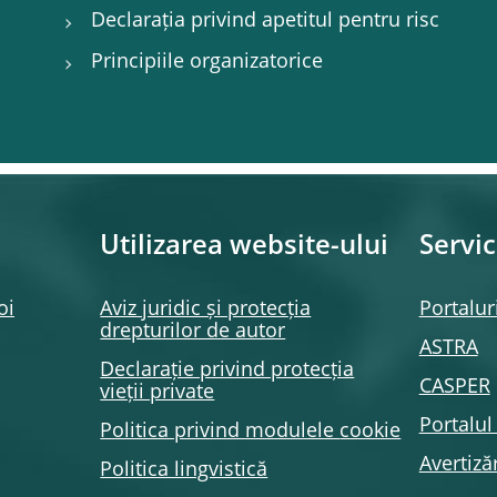
Declarația privind apetitul pentru risc
Principiile organizatorice
Utilizarea website-ului
Servic
oi
Aviz juridic și protecția
Portalur
drepturilor de autor
ASTRA
Declarație privind protecția
CASPER
vieții private
Portalu
Politica privind modulele
cookie
Avertizăr
Politica lingvistică