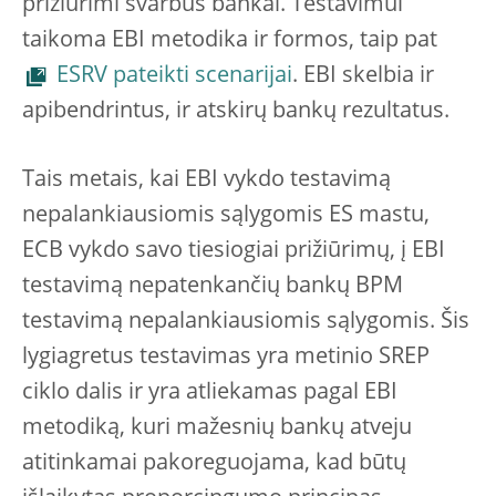
prižiūrimi svarbūs bankai. Testavimui
taikoma EBI metodika ir formos, taip pat
ESRV pateikti scenarijai
. EBI skelbia ir
apibendrintus, ir atskirų bankų rezultatus.
Tais metais, kai EBI vykdo testavimą
nepalankiausiomis sąlygomis ES mastu,
ECB vykdo savo tiesiogiai prižiūrimų, į EBI
testavimą nepatenkančių bankų BPM
testavimą nepalankiausiomis sąlygomis. Šis
lygiagretus testavimas yra metinio SREP
ciklo dalis ir yra atliekamas pagal EBI
metodiką, kuri mažesnių bankų atveju
atitinkamai pakoreguojama, kad būtų