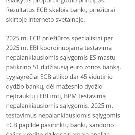
išlaikytas proporcingumo principas.
Rezultatus ECB skelbia bankų priežiūrai
skirtoje interneto svetainėje.
2025 m. ECB priežiūros specialistai per
2025 m. EBI koordinuojamą testavimą
nepalankiausiomis sąlygomis ES mastu
patikrino 51 didžiausią euro zonos banką.
Lygiagrečiai ECB atliko dar 45 vidutinio
dydžio bankų, dėl mažesnio dydžio
neįtrauktų į EBI imtį, BPM testavimą
nepalankiausiomis sąlygomis. 2025 m.
testavimus nepalankiausiomis sąlygomis
ECB papildė pasirinktų bankų sandorio