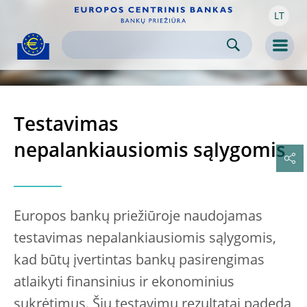
LT
Skip to:
navigation
content
footer
Skip to
Skip to
Skip to
Men
Testavimas
nepalankiausiomis sąlygomis
Europos bankų priežiūroje naudojamas
testavimas nepalankiausiomis sąlygomis,
kad būtų įvertintas bankų pasirengimas
atlaikyti finansinius ir ekonominius
sukrėtimus. Šių testavimų rezultatai padeda