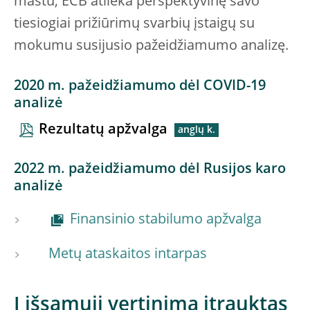
mastu, ECB atlieka perspektyvinę savo
tiesiogiai prižiūrimų svarbių įstaigų su
mokumu susijusio pažeidžiamumo analizę.
2020 m. pažeidžiamumo dėl COVID-19
analizė
Rezultatų apžvalga
2022 m. pažeidžiamumo dėl Rusijos karo
analizė
Finansinio stabilumo apžvalga
Metų ataskaitos intarpas
Į išsamųjį vertinimą įtrauktas