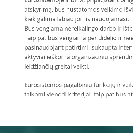
Eurosistemoje ir BPM, pripažįstant pinig
atskyrimą, bus nustatomos veikimo išv
kiek galima labiau jomis naudojamasi.
Bus vengiama nereikalingo darbo ir išt
Taip pat bus vengiama per didelio ir ne
pasinaudojant patirtimi, sukaupta inte
aktyviai ieškoma organizacinių sprendi
leidžiančių greitai veikti.
Eurosistemos pagalbinių funkcijų ir vei
taikomi vienodi kriterijai, taip pat bus