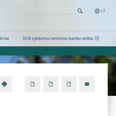
LT
diniai
ECB vykdoma centrinio banko veikla