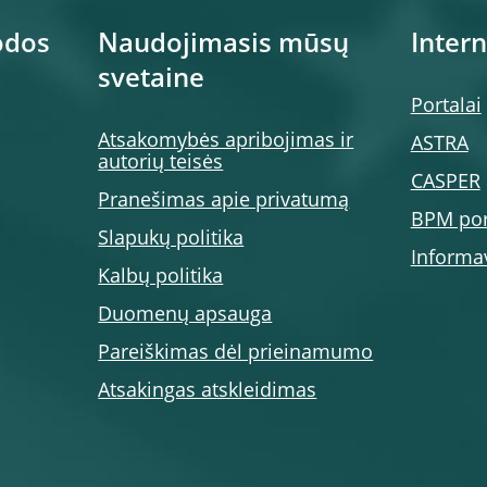
odos
Naudojimasis mūsų
Inter
svetaine
Portalai
Atsakomybės apribojimas ir
ASTRA
autorių teisės
CASPER
Pranešimas apie privatumą
BPM por
Slapukų politika
Informa
Kalbų politika
Duomenų apsauga
Pareiškimas dėl prieinamumo
Atsakingas atskleidimas