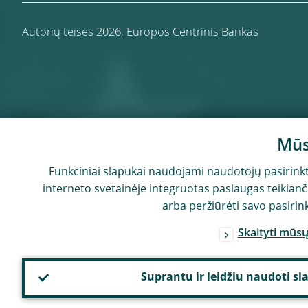
Autorių teisės 2026,
Europos Centrinis Bankas
Mūs
Funkciniai slapukai naudojami naudotojų pasirinkti
interneto svetainėje integruotas paslaugas teikiančio
arba peržiūrėti savo pasirin
Skaityti mūs
Suprantu ir leidžiu naudoti s