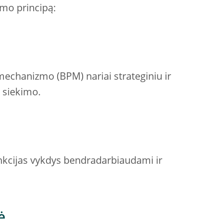
imo principą:
mechanizmo (BPM) nariai strateginiu ir
ų siekimo.
unkcijas vykdys bendradarbiaudami ir
ė