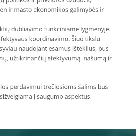
ų politikos ir priežiūros užduočių
ien ir masto ekonomikos galimybės ir
eklių dubliavimo funkciniame lygmenyje.
efektyvaus koordinavimo. Šiuo tikslu
nsyviau naudojant esamus išteklius, bus
mų, užtikrinančių efektyvumą, našumą ir
klos perdavimui trečiosioms šalims bus
 atsižvelgiama į saugumo aspektus.