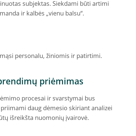
inuotas subjektas. Siekdami būti artimi
komanda ir kalbės „vienu balsu“.
mąsi personalu, žiniomis ir patirtimi.
sprendimų priėmimas
iėmimo procesai ir svarstymai bus
 priimami daug dėmesio skiriant analizei
ūtų išreikšta nuomonių įvairovė.