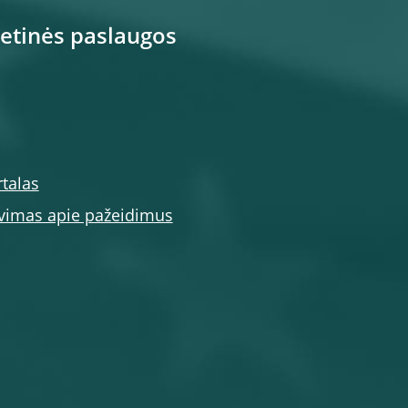
netinės paslaugos
talas
vimas apie pažeidimus