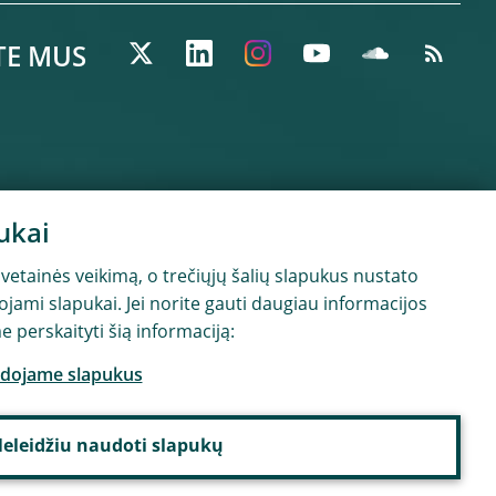
TE MUS
ukai
vetainės veikimą, o trečiųjų šalių slapukus nustato
dojami slapukai. Jei norite gauti daugiau informacijos
 perskaityti šią informaciją:
udojame slapukus
eleidžiu naudoti slapukų