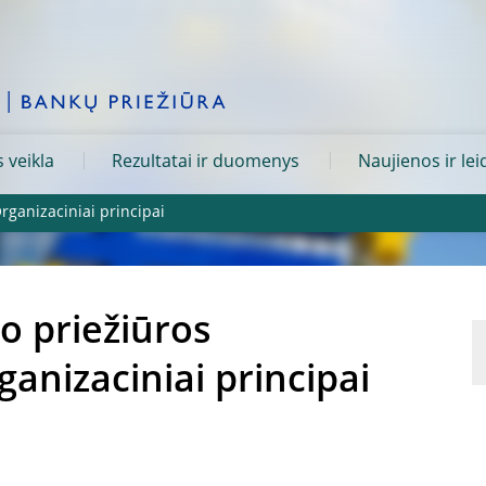
 veikla
Rezultatai ir duomenys
Naujienos ir lei
rganizaciniai principai
o priežiūros
nizaciniai principai