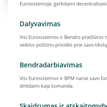
Eurosistemoje, gerbdami decentralizav
Dalyvavimas
Visi Eurosistemos ir Bendro priežiūros 
veiklos požiūriu prisidės prie savo tiksl
Bendradarbiavimas
Visi Eurosistemos ir BPM nariai savo f
dirbdami kaip komanda.
Skaidrumas ir atskaitomyb