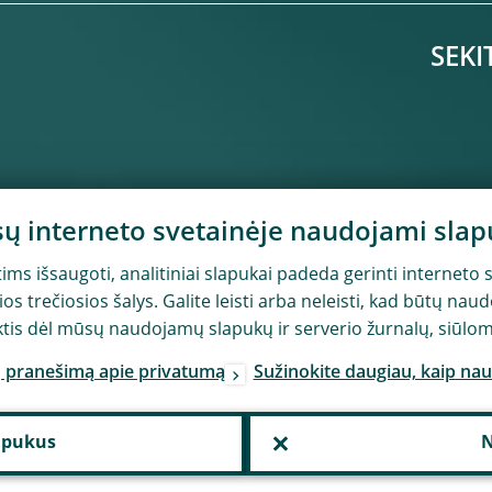
SEKI
ų interneto svetainėje naudojami slap
ms išsaugoti, analitiniai slapukai padeda gerinti interneto s
s trečiosios šalys. Galite leisti arba neleisti, kad būtų nau
ktis dėl mūsų naudojamų slapukų ir serverio žurnalų, siūlome
ų pranešimą apie privatumą
Sužinokite daugiau, kaip na
lapukus
N