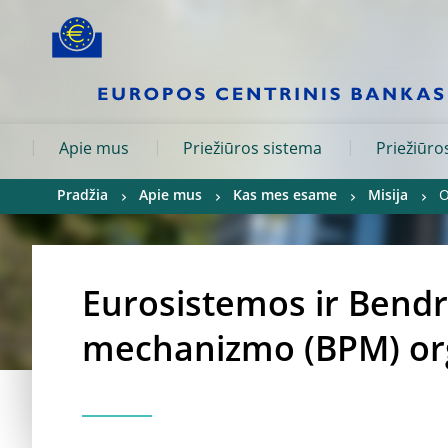
Skip to:
navigation
content
footer
Skip to
Skip to
Skip to
Apie mus
Priežiūros sistema
Priežiūros
Pradžia
Apie mus
Kas mes esame
Misija
O
Eurosistemos ir Bendr
mechanizmo (BPM) orga