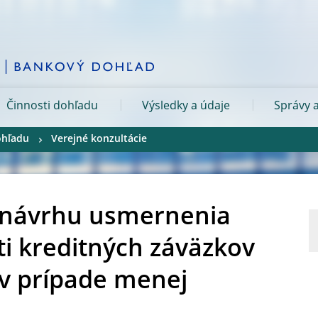
Činnosti dohľadu
Výsledky a údaje
Správy a
ohľadu
Verejné konzultácie
o návrhu usmernenia
i kreditných záväzkov
 v prípade menej