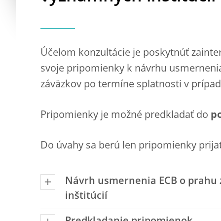
Účelom konzultácie je poskytnúť zainte
svoje pripomienky k návrhu usmernenia
záväzkov po termíne splatnosti v prípa
Pripomienky je možné predkladať do
po
Do úvahy sa berú len pripomienky prij
Návrh usmernenia ECB o prahu z
inštitúcií