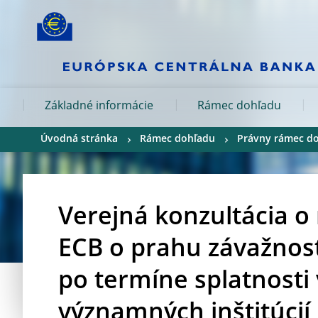
Skip to:
navigation
content
footer
Skip to
Skip to
Skip to
Základné informácie
Rámec dohľadu
Úvodná stránka
Rámec dohľadu
Právny rámec d
Verejná konzultácia 
ECB o prahu závažnost
po termíne splatnosti
významných inštitúcií