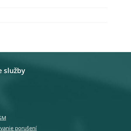
e služby
SSM
anie porušení