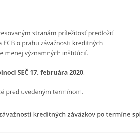
resovaným stranám príležitosť predložiť
 ECB o prahu závažnosti kreditných
de menej významných inštitúcií.
lnoci SEČ 17. februára 2020
.
até pred uvedeným termínom.
ávažnosti kreditných záväzkov po termíne sp