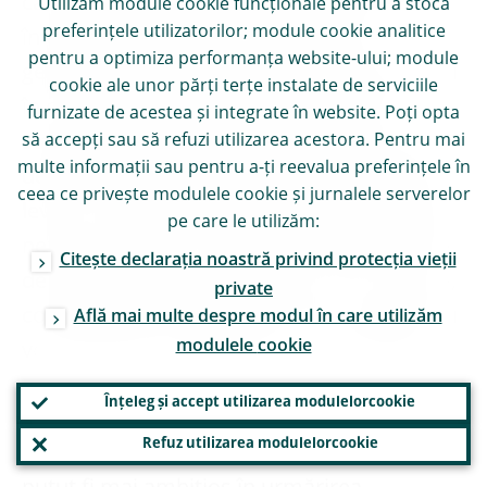
că implementează standardele de la Basel
Utilizăm module
cookie
funcționale pentru a stoca
preferințele utilizatorilor; module
cookie
analitice
în dreptul european. Deși evaluarea
pentru a optimiza performanța website-ului; module
generală este pozitivă, există unele domenii
cookie
ale unor părți terțe instalate de serviciile
în care legislația propusă deviază de la
furnizate de acestea și integrate în website. Poți opta
standardele internaționale. Este cazul unor
să accepți sau să refuzi utilizarea acestora. Pentru mai
multe informații sau pentru a-ți reevalua preferințele în
detalii tehnice ale indicatorului efectului de
ceea ce privește modulele
cookie
și jurnalele serverelor
levier, ale indicatorului de finanțare stabilă
pe care le utilizăm:
netă și ale noilor norme privind portofoliile
Citește declarația noastră privind protecția vieții
de tranzacționare ale băncilor. Prin urmare,
private
condițiile de concurență la nivel mondial nu
Află mai multe despre modul în care utilizăm
modulele
cookie
vor fi la fel de echitabile cum ar fi putut fi.
Înțeleg și accept utilizarea modulelor
cookie
În ceea ce privește Uniunea Europeană,
Refuz utilizarea modulelor
cookie
opinia mea este că pachetul bancar ar fi