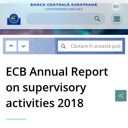
RO
Skip to:
navigation
content
footer
Skip to
Skip to
Skip to
Men
ECB Annual Report
on supervisory
activities 2018