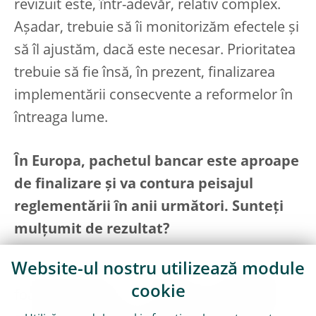
revizuit este, într-adevăr, relativ complex.
Așadar, trebuie să îi monitorizăm efectele și
să îl ajustăm, dacă este necesar. Prioritatea
trebuie să fie însă, în prezent, finalizarea
implementării consecvente a reformelor în
întreaga lume.
În Europa, pachetul bancar este aproape
de finalizare și va contura peisajul
reglementării în anii următori. Sunteți
mulțumit de rezultat?
Website-ul nostru utilizează module
Pachetul bancar constituie un act legislativ
cookie
foarte important, nu în ultimul rând pentru