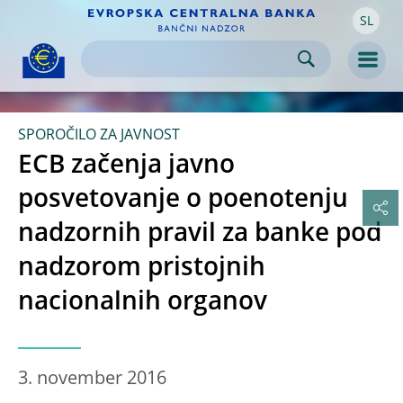
SL
Skip to:
navigation
content
footer
Skip to
Skip to
Skip to
Men
SPOROČILO ZA JAVNOST
ECB začenja javno
posvetovanje o poenotenju
nadzornih pravil za banke pod
nadzorom pristojnih
nacionalnih organov
3. november 2016