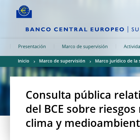
Skip to:
navigation
content
footer
Skip to
Skip to
Skip to
Presentación
Marco de supervisión
Activid
Inicio
Marco de supervisión
Marco jurídico de la
Consulta pública relat
del BCE sobre riesgos 
clima y medioambient