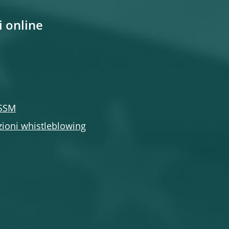
i online
 SSM
zioni whistleblowing