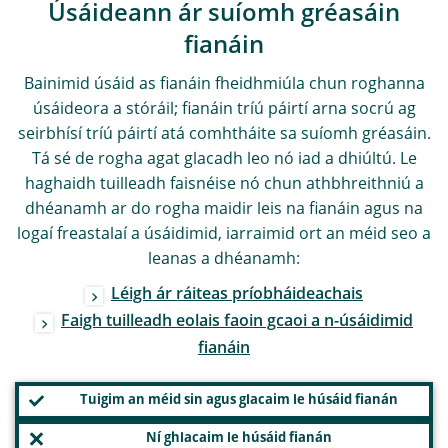
Úsáideann ár suíomh gréasáin
fianáin
Bainimid úsáid as fianáin fheidhmiúla chun roghanna
úsáideora a stóráil; fianáin tríú páirtí arna socrú ag
seirbhísí tríú páirtí atá comhtháite sa suíomh gréasáin.
Tá sé de rogha agat glacadh leo nó iad a dhiúltú. Le
haghaidh tuilleadh faisnéise nó chun athbhreithniú a
dhéanamh ar do rogha maidir leis na fianáin agus na
logaí freastalaí a úsáidimid, iarraimid ort an méid seo a
leanas a dhéanamh:
Léigh ár ráiteas príobháideachais
Faigh tuilleadh eolais faoin gcaoi a n-úsáidimid
fianáin
Tuigim an méid sin agus glacaim le húsáid fianán
Ní ghlacaim le húsáid fianán