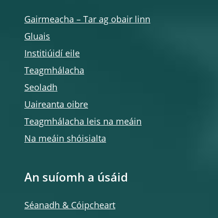
Gairmeacha – Tar ag obair linn
Gluais
Institiúidí eile
Teagmhálacha
Seoladh
Uaireanta oibre
Teagmhálacha leis na meáin
Na meáin shóisialta
An suíomh a úsáid
Séanadh & Cóipcheart