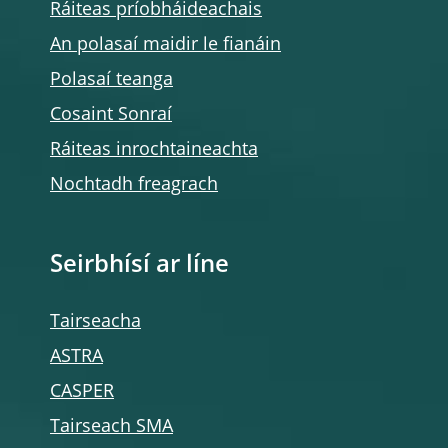
Ráiteas príobháideachais
An polasaí maidir le fianáin
Polasaí teanga
Cosaint Sonraí
Ráiteas inrochtaineachta
Nochtadh freagrach
Seirbhísí ar líne
Tairseacha
ASTRA
CASPER
Tairseach SMA