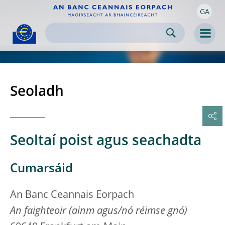
GA
Skip to:
navigation
content
footer
Skip to
Skip to
Skip to
Men
Seoladh
Seoltaí poist agus seachadta
Cumarsáid
An Banc Ceannais Eorpach
An faighteoir (ainm agus/nó réimse gnó)