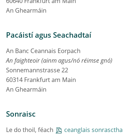
60640 Frankfurt am Main
An Ghearmáin
Pacáistí agus Seachadtaí
An Banc Ceannais Eorpach
An faighteoir (ainm agus/nó réimse gnó)
Sonnemannstrasse 22
60314 Frankfurt am Main
An Ghearmáin
Sonraisc
Le do thoil, féach
ceanglais sonrasctha