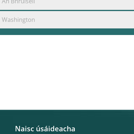
An Bhruiséil
Washington
Naisc úsáideacha