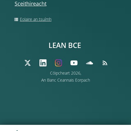
Sceithireacht
Eolaire an tsuímh
LEAN BCE
Cóipcheart 2026,
An Banc Ceannais Eorpach