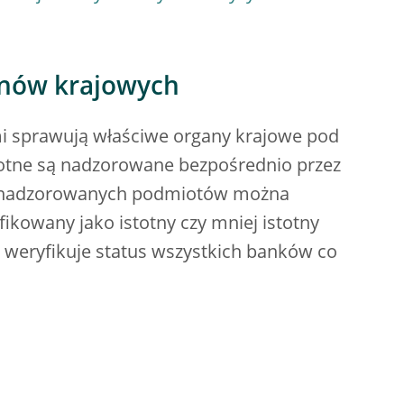
anów krajowych
mi sprawują właściwe organy krajowe pod
stotne są nadzorowane bezpośrednio przez
ie nadzorowanych podmiotów można
fikowany jako istotny czy mniej istotny
C weryfikuje status wszystkich banków co