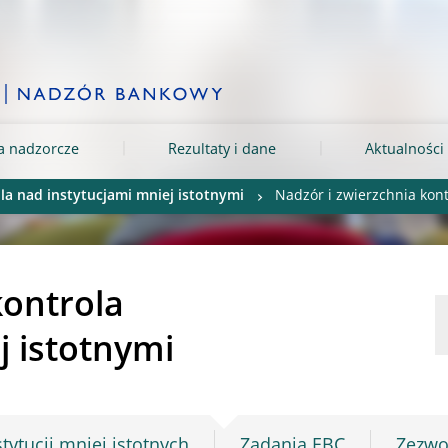
ia nadzorcze
Rezultaty i dane
Aktualności 
la nad instytucjami mniej istotnymi
Nadzór i zwierzchnia kont
kontrola
j istotnymi
tytucji mniej istotnych
Zadania EBC
Zezwo