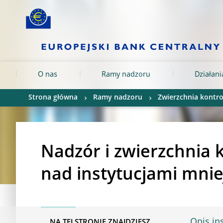
Skip to:
navigation
content
footer
Skip to
Skip to
Skip to
O nas
Ramy nadzoru
Działan
Strona główna
Ramy nadzoru
Zwierzchnia kontro
Nadzór i zwierzchnia 
nad instytucjami mnie
Opis ins
NA TEJ STRONIE ZNAJDZIESZ