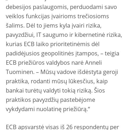
debesijos paslaugomis, perduodami savo
veiklos funkcijas įvairioms trečiosioms
šalims. Dėl to jiems kyla įvairi rizika,
pavyzdžiui, IT saugumo ir kibernetinė rizika,
kurias ECB laiko prioritetinėmis dėl
padidėjusios geopolitinės įtampos, – teigia
ECB priežiūros valdybos narė Anneli
Tuominen. – Mūsų vadove išdėstyta geroji
praktika, rodanti mūsų lūkesčius, kaip
bankai turėtų valdyti tokią riziką. Šios
praktikos pavyzdžių pastebėjome
vykdydami nuolatinę priežiūrą.“
ECB apsvarstė visas iš 26 respondentų per