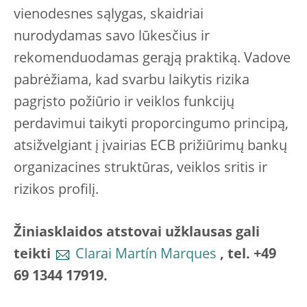
vienodesnes sąlygas, skaidriai
nurodydamas savo lūkesčius ir
rekomenduodamas gerąją praktiką. Vadove
pabrėžiama, kad svarbu laikytis rizika
pagrįsto požiūrio ir veiklos funkcijų
perdavimui taikyti proporcingumo principą,
atsižvelgiant į įvairias ECB prižiūrimų bankų
organizacines struktūras, veiklos sritis ir
rizikos profilį.
Žiniasklaidos atstovai užklausas gali
teikti
Clarai Martín Marques
, tel. +49
69 1344 17919.