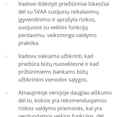
Vadove išdėstyti priežiūriniai lūkesčiai
dėl su SVAA susijusių reikalavimų
įgyvendinimo ir aprašyta rizikos,
susijusios su veiklos funkcijų
perdavimu, veiksmingo valdymo
praktika.
Vadovu siekiama užtikrinti, kad
priežiūra būtų nuoseklesnė ir kad
prižiūrimiems bankams būtų
užtikrintos vienodos sąlygos.
Atnaujintoje versijoje daugiau aiškumo
dėl to, kokios yra rekomenduojamos
rizikos valdymo priemonės, kai yra
perduodamos veiklos funkcijos, dėl