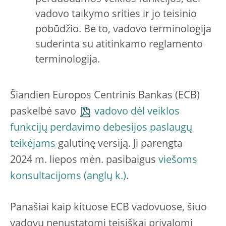
vadovo taikymo srities ir jo teisinio
pobūdžio. Be to, vadovo terminologija
suderinta su atitinkamo reglamento
terminologija.
Šiandien Europos Centrinis Bankas (ECB)
paskelbė savo
vadovo dėl veiklos
funkcijų perdavimo debesijos paslaugų
teikėjams
galutinę versiją. Ji parengta
2024 m. liepos mėn. pasibaigus
viešoms
konsultacijoms
.
Panašiai kaip kituose ECB vadovuose, šiuo
vadovu nenustatomi teisiškai privalomi