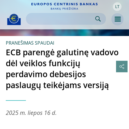
LT
Skip to:
navigation
content
footer
Skip to
Skip to
Skip to
Men
PRANEŠIMAS SPAUDAI
ECB parengė galutinę vadovo
dėl veiklos funkcijų
perdavimo debesijos
paslaugų teikėjams versiją
2025 m. liepos 16 d.