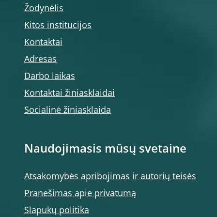
Žodynėlis
Kitos institucijos
Kontaktai
Adresas
Darbo laikas
Kontaktai žiniasklaidai
Socialinė žiniasklaida
Naudojimasis mūsų svetaine
Atsakomybės apribojimas ir autorių teisės
Pranešimas apie privatumą
Slapukų politika