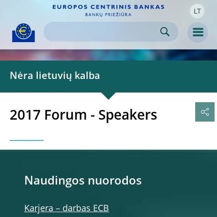
LT
Skip to:
navigation
content
footer
Skip to
Skip to
Skip to
Men
Nėra lietuvių kalba
2017 Forum - Speakers
Naudingos nuorodos
Karjera – darbas ECB