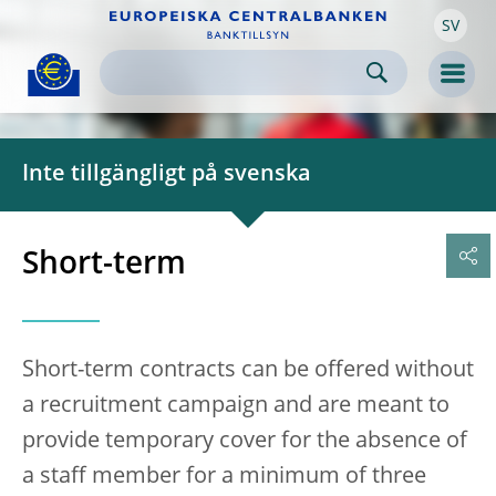
SV
Skip to:
navigation
content
footer
Skip to
Skip to
Skip to
Men
Inte tillgängligt på svenska
Short-term
Short-term contracts can be offered without
a recruitment campaign and are meant to
provide temporary cover for the absence of
a staff member for a minimum of three