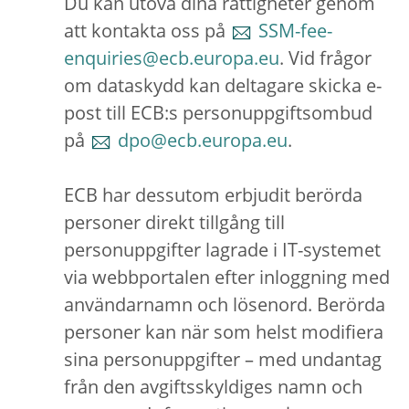
Du kan utöva dina rättigheter genom
att kontakta oss på
SSM-fee-
enquiries@ecb.europa.eu
. Vid frågor
om dataskydd kan deltagare skicka e-
post till ECB:s personuppgiftsombud
på
dpo@ecb.europa.eu
.
ECB har dessutom erbjudit berörda
personer direkt tillgång till
personuppgifter lagrade i IT-systemet
via webbportalen efter inloggning med
användarnamn och lösenord. Berörda
personer kan när som helst modifiera
sina personuppgifter – med undantag
från den avgiftsskyldiges namn och