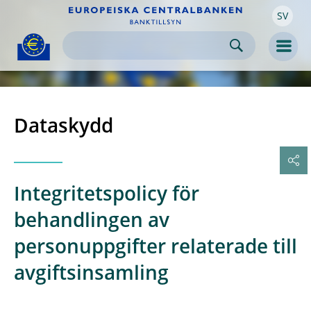
SV
Skip to:
navigation
content
footer
Skip to
Skip to
Skip to
Men
Dataskydd
Integritetspolicy för
behandlingen av
personuppgifter relaterade till
avgiftsinsamling