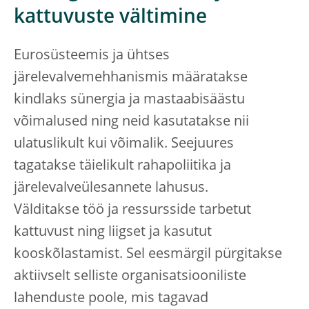
kattuvuste vältimine
Eurosüsteemis ja ühtses
järelevalvemehhanismis määratakse
kindlaks sünergia ja mastaabisäästu
võimalused ning neid kasutatakse nii
ulatuslikult kui võimalik. Seejuures
tagatakse täielikult rahapoliitika ja
järelevalveülesannete lahusus.
Välditakse töö ja ressursside tarbetut
kattuvust ning liigset ja kasutut
kooskõlastamist. Sel eesmärgil pürgitakse
aktiivselt selliste organisatsiooniliste
lahenduste poole, mis tagavad