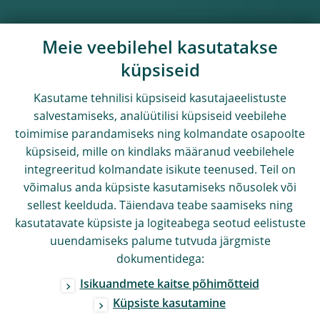
Meie veebilehel kasutatakse
küpsiseid
Kasutame tehnilisi küpsiseid kasutajaeelistuste
salvestamiseks, analüütilisi küpsiseid veebilehe
toimimise parandamiseks ning kolmandate osapoolte
küpsiseid, mille on kindlaks määranud veebilehele
integreeritud kolmandate isikute teenused. Teil on
võimalus anda küpsiste kasutamiseks nõusolek või
sellest keelduda. Täiendava teabe saamiseks ning
kasutatavate küpsiste ja logiteabega seotud eelistuste
uuendamiseks palume tutvuda järgmiste
dokumentidega:
Isikuandmete kaitse põhimõtteid
Küpsiste kasutamine