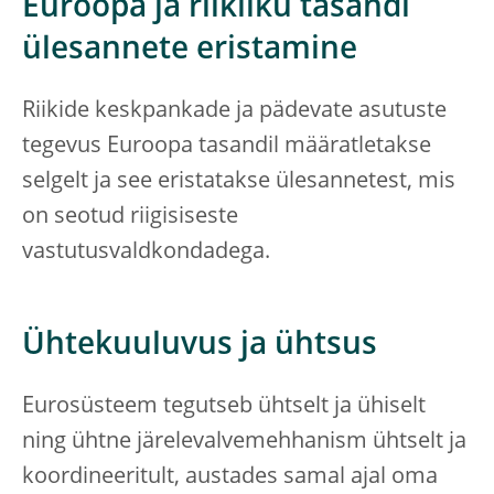
Euroopa ja riikliku tasandi
ülesannete eristamine
Riikide keskpankade ja pädevate asutuste
tegevus Euroopa tasandil määratletakse
selgelt ja see eristatakse ülesannetest, mis
on seotud riigisiseste
vastutusvaldkondadega.
Ühtekuuluvus ja ühtsus
Eurosüsteem tegutseb ühtselt ja ühiselt
ning ühtne järelevalvemehhanism ühtselt ja
koordineeritult, austades samal ajal oma