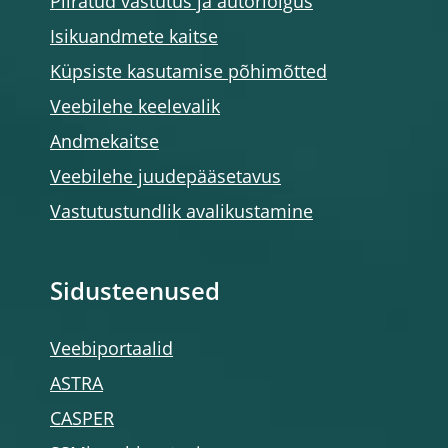
Piiratud vastutus ja autoriõigus
Isikuandmete kaitse
Küpsiste kasutamise põhimõtted
Veebilehe keelevalik
Andmekaitse
Veebilehe juudepääsetavus
Vastutustundlik avalikustamine
Sidusteenused
Veebiportaalid
ASTRA
CASPER