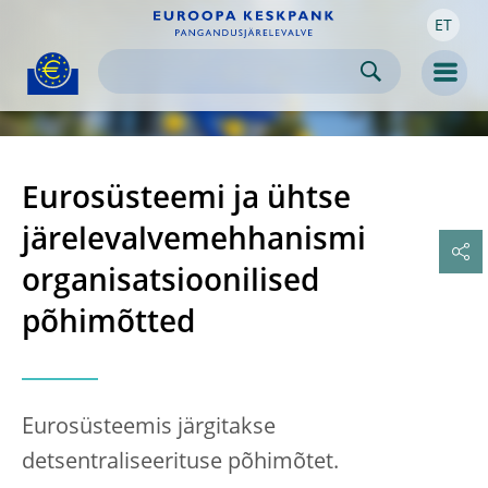
ET
Skip to:
navigation
content
footer
Skip to
Skip to
Skip to
Men
Eurosüsteemi ja ühtse
järelevalvemehhanismi
organisatsioonilised
põhimõtted
Eurosüsteemis järgitakse
detsentraliseerituse põhimõtet.