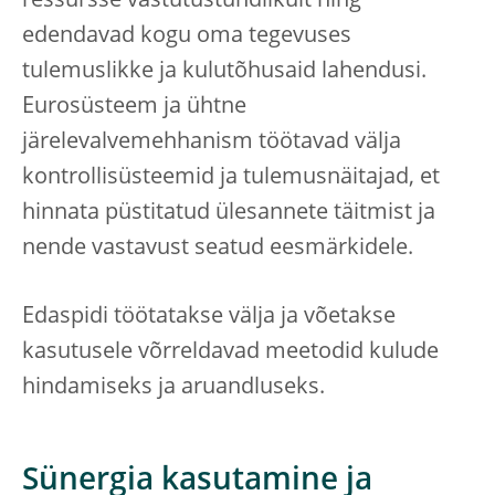
ressursse vastutustundlikult ning
edendavad kogu oma tegevuses
tulemuslikke ja kulutõhusaid lahendusi.
Eurosüsteem ja ühtne
järelevalvemehhanism töötavad välja
kontrollisüsteemid ja tulemusnäitajad, et
hinnata püstitatud ülesannete täitmist ja
nende vastavust seatud eesmärkidele.
Edaspidi töötatakse välja ja võetakse
kasutusele võrreldavad meetodid kulude
hindamiseks ja aruandluseks.
Sünergia kasutamine ja