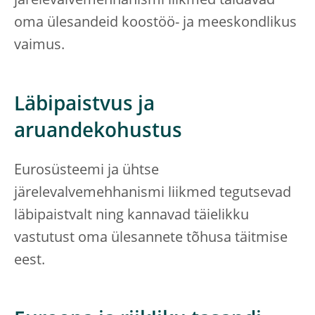
järelevalvemehhanismi liikmed täidavad
oma ülesandeid koostöö- ja meeskondlikus
vaimus.
Läbipaistvus ja
aruandekohustus
Eurosüsteemi ja ühtse
järelevalvemehhanismi liikmed tegutsevad
läbipaistvalt ning kannavad täielikku
vastutust oma ülesannete tõhusa täitmise
eest.