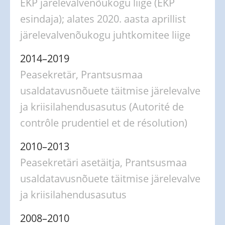
EKP järelevalvenõukogu liige (EKP
esindaja); alates 2020. aasta aprillist
järelevalvenõukogu juhtkomitee liige
2014–2019
Peasekretär, Prantsusmaa
usaldatavusnõuete täitmise järelevalve
ja kriisilahendusasutus (Autorité de
contrôle prudentiel et de résolution)
2010–2013
Peasekretäri asetäitja, Prantsusmaa
usaldatavusnõuete täitmise järelevalve
ja kriisilahendusasutus
2008–2010