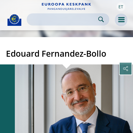
ET
Skip to:
navigation
content
footer
Skip to
Skip to
Skip to
Men
Edouard Fernandez-Bollo