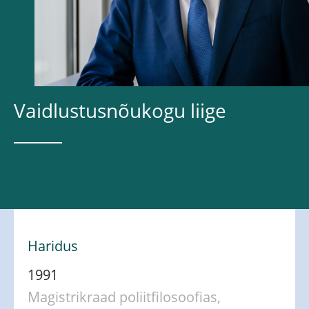
Vaidlustusnõukogu liige
Haridus
1991
Magistrikraad poliitfilosoofias,