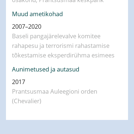
osakond, Prantsusmaa keskpank
Muud ametikohad
2007–2020
Baseli pangajärelevalve komitee
rahapesu ja terrorismi rahastamise
tõkestamise eksperdirühma esimees
Aunimetused ja autasud
2017
Prantsusmaa Auleegioni orden
(Chevalier)