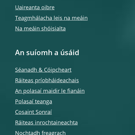
Uaireanta oibre
Teagmhálacha leis na meáin
Na meáin shóisialta
An suíomh a úsáid
Séanadh & Cóipcheart
Ráiteas príobháideachais
An polasaí maidir le fianáin
Polasaí teanga
Cosaint Sonraí
Ráiteas inrochtaineachta
Nochtadh freagrach