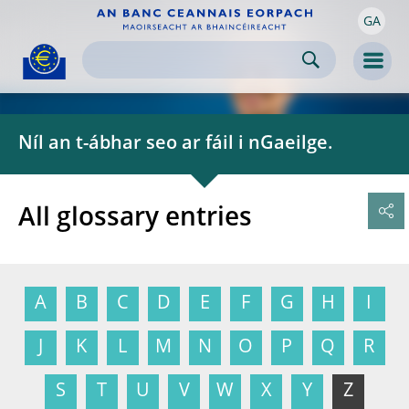
GA
Skip to:
navigation
content
footer
Skip to
Skip to
Skip to
Men
Níl an t-ábhar seo ar fáil i nGaeilge.
All glossary entries
A
B
C
D
E
F
G
H
I
J
K
L
M
N
O
P
Q
R
S
T
U
V
W
X
Y
Z