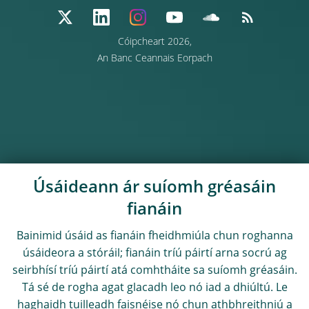
Cóipcheart 2026,
An Banc Ceannais Eorpach
Úsáideann ár suíomh gréasáin
fianáin
Bainimid úsáid as fianáin fheidhmiúla chun roghanna
úsáideora a stóráil; fianáin tríú páirtí arna socrú ag
seirbhísí tríú páirtí atá comhtháite sa suíomh gréasáin.
Tá sé de rogha agat glacadh leo nó iad a dhiúltú. Le
haghaidh tuilleadh faisnéise nó chun athbhreithniú a