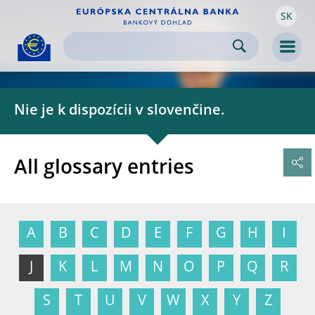
SK
Skip to:
navigation
content
footer
Skip to
Skip to
Skip to
Men
Nie je k dispozícii v slovenčine.
All glossary entries
A
B
C
D
E
F
G
H
I
J
K
L
M
N
O
P
Q
R
S
T
U
V
W
X
Y
Z