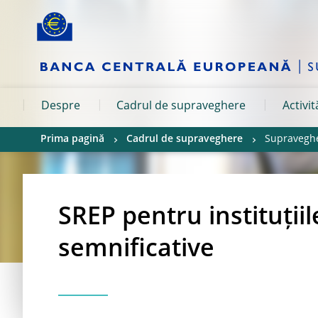
Skip to:
navigation
content
footer
Skip to
Skip to
Skip to
Despre
Cadrul de supraveghere
Activi
Prima pagină
Cadrul de supraveghere
Supravegher
SREP pentru instituții
semnificative