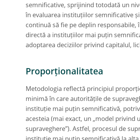
semnificative, sprijinind totodată un n
în evaluarea instituțiilor semnificative 
continuă să fie pe deplin responsabile, 
directă a instituțiilor mai puțin semnific
adoptarea deciziilor privind capitalul, lic
Proporționalitatea
Metodologia reflectă principiul proporțio
minimă în care autoritățile de supravegh
instituție mai puțin semnificativă, potrivit
acesteia (mai exact, un „model privind 
supraveghere”). Astfel, procesul de supr
instituție mai puțin semnificativă la alt