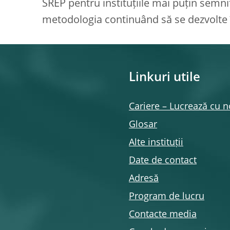
SREP pentru instituțiile mai puțin semn
metodologia continuând să se dezvolte î
Linkuri utile
Cariere – Lucrează cu n
Glosar
Alte instituții
Date de contact
Adresă
Program de lucru
Contacte media