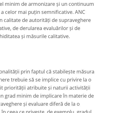
ivel minim de armonizare și un continuum
și a celor mai puțin semnificative. ANC
în calitate de autorități de supraveghere
ative, de derularea evaluărilor și de
hiditatea și măsurile calitative.
nalității prin faptul că stabilește măsura
ere trebuie să se implice cu privire la o
 priorității atribuite și naturii activității
un grad minim de implicare în materie de
aveghere și evaluare diferă de la o
a, în ceea ce privește, de exemplu, gradul