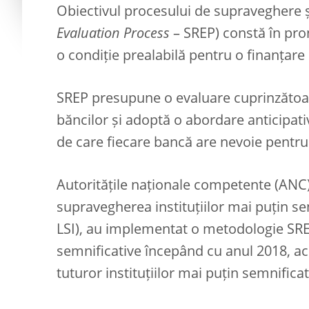
Obiectivul procesului de supraveghere ș
Evaluation Process
– SREP) constă în pro
o condiție prealabilă pentru o finanțare
SREP presupune o evaluare cuprinzătoare 
băncilor și adoptă o abordare anticipati
de care fiecare bancă are nevoie pentru a
Autoritățile naționale competente (ANC)
supravegherea instituțiilor mai puțin s
LSI), au implementat o metodologie SREP
semnificative începând cu anul 2018, ace
tuturor instituțiilor mai puțin semnifica