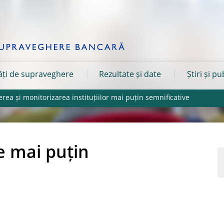
tăți de supraveghere
Rezultate și date
Știri și pu
ea și monitorizarea instituțiilor mai puțin semnificative
le mai puțin