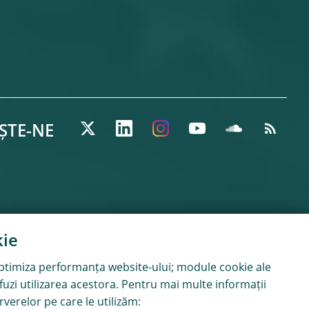
ȘTE-NE
ie
optimiza performanța website-ului; module
cookie
ale
efuzi utilizarea acestora. Pentru mai multe informații
rverelor pe care le utilizăm: