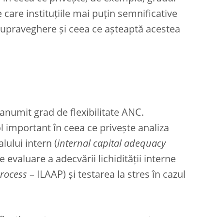
e care instituțiile mai puțin semnificative
 supraveghere și ceea ce așteaptă acestea
numit grad de flexibilitate ANC.
ol important în ceea ce privește analiza
lului intern (
internal capital adequacy
 evaluare a adecvării lichidității interne
process
– ILAAP) și testarea la stres în cazul