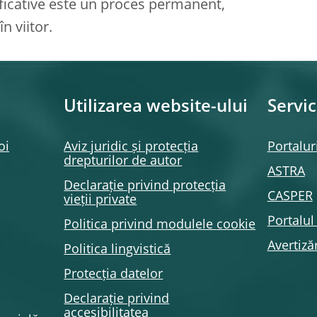
ificative este un proces permanent,
n viitor.
Utilizarea website-ului
Servic
oi
Aviz juridic și protecția
Portalur
drepturilor de autor
ASTRA
Declarație privind protecția
CASPER
vieții private
Portalu
Politica privind modulele
cookie
Avertizăr
Politica lingvistică
Protecția datelor
Declarație privind
accesibilitatea