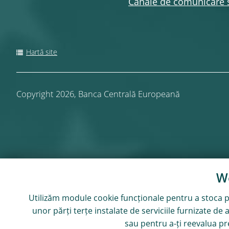
Canale de comunicare 
Hartă site
Copyright 2026,
Banca Centrală Europeană
We
Utilizăm module
cookie
funcționale pentru a stoca pr
unor părți terțe instalate de serviciile furnizate de
sau pentru a-ți reevalua pr