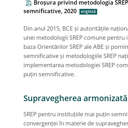
Broșura privind metodologia SREP 
semnificative, 2020
Din anul 2015, BCE și autoritățile nați
unei metodologii SREP comune pentru ins
baza Orientărilor SREP ale ABE și pornin
semnificative și metodologiile SREP nați
implementarea metodologiei SREP comune
puțin semnificative.
Supravegherea armonizată
SREP pentru instituțiile mai puțin semn
convergenței în materie de supraveghere 