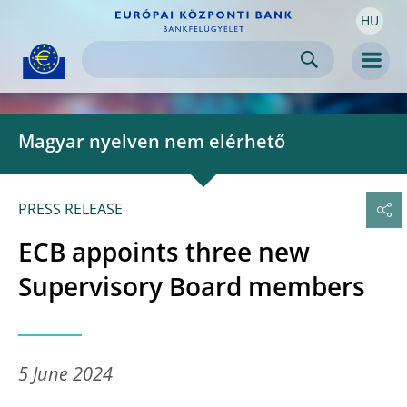
HU
Skip to:
navigation
content
footer
Skip to
Skip to
Skip to
Men
Magyar nyelven nem elérhető
PRESS RELEASE
ECB appoints three new
Supervisory Board members
5 June 2024