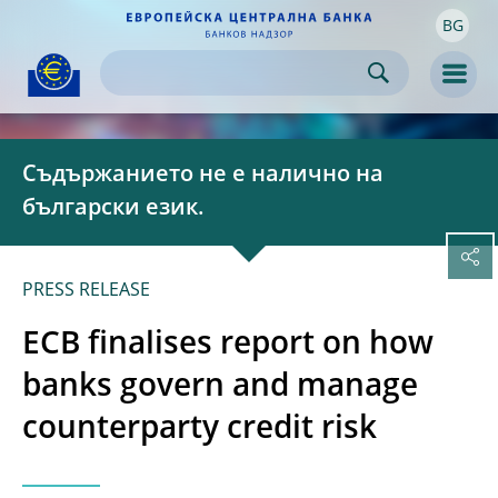
BG
Skip to:
navigation
content
footer
Skip to
Skip to
Skip to
Men
Съдържанието не е налично на
български език.
PRESS RELEASE
ECB finalises report on how
banks govern and manage
counterparty credit risk