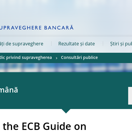
tăți de supraveghere
Rezultate și date
Știri și pu
idic privind supravegherea
Consultări publice
omână
n the ECB Guide on