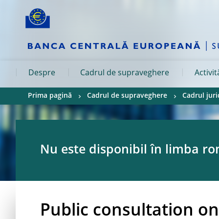
Skip to:
navigation
content
footer
Skip to
Skip to
Skip to
Despre
Cadrul de supraveghere
Activi
Prima pagină
Cadrul de supraveghere
Cadrul jur
Nu este disponibil în limba r
Public consultation o