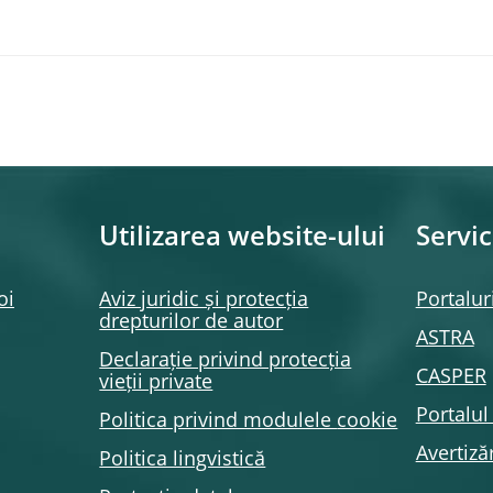
Utilizarea website-ului
Servic
oi
Aviz juridic și protecția
Portalur
drepturilor de autor
ASTRA
Declarație privind protecția
CASPER
vieții private
Portalu
Politica privind modulele
cookie
Avertizăr
Politica lingvistică