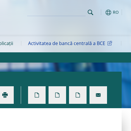
RO
blicații
Activitatea de bancă centrală a BCE