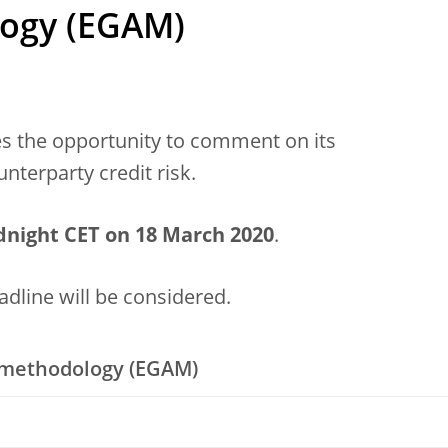
ogy (EGAM)
ies the opportunity to comment on its
nterparty credit risk.
night CET on 18 March 2020
.
dline will be considered.
 methodology (EGAM)