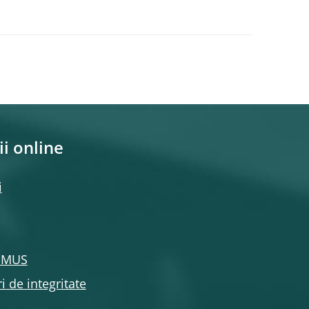
ii online
i
l MUS
i de integritate