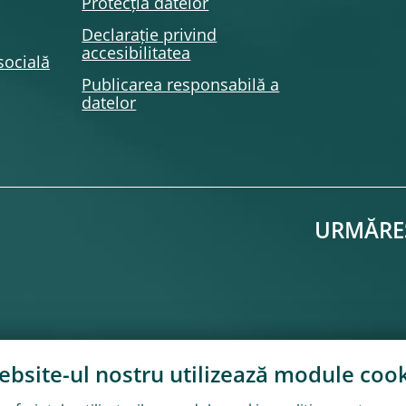
Protecția datelor
Declarație privind
accesibilitatea
socială
Publicarea responsabilă a
datelor
URMĂRE
bsite-ul nostru utilizează module
cook