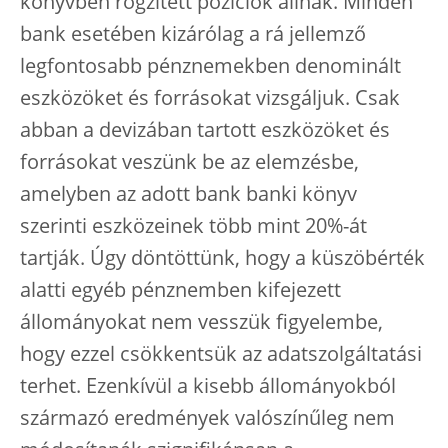
könyvben rögzített pozíciók állnak. Minden
bank esetében kizárólag a rá jellemző
legfontosabb pénznemekben denominált
eszközöket és forrásokat vizsgáljuk. Csak
abban a devizában tartott eszközöket és
forrásokat veszünk be az elemzésbe,
amelyben az adott bank banki könyv
szerinti eszközeinek több mint 20%-át
tartják. Úgy döntöttünk, hogy a küszöbérték
alatti egyéb pénznemben kifejezett
állományokat nem vesszük figyelembe,
hogy ezzel csökkentsük az adatszolgáltatási
terhet. Ezenkívül a kisebb állományokból
származó eredmények valószínűleg nem