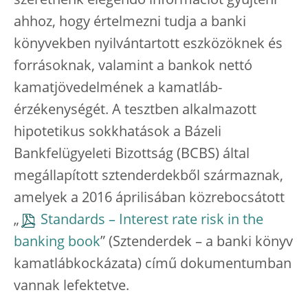
szeretnénk elegendő információt gyűjteni
ahhoz, hogy értelmezni tudja a banki
könyvekben nyilvántartott eszközöknek és
forrásoknak, valamint a bankok nettó
kamatjövedelmének a kamatláb-
érzékenységét. A tesztben alkalmazott
hipotetikus sokkhatások a Bázeli
Bankfelügyeleti Bizottság (BCBS) által
megállapított sztenderdekből származnak,
amelyek a 2016 áprilisában közrebocsátott
„
Standards – Interest rate risk in the
banking book
” (Sztenderdek – a banki könyv
kamatlábkockázata) című dokumentumban
vannak lefektetve.