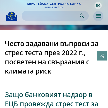
BG
Skip to:
navigation
content
footer
Skip to
Skip to
Skip to
Men
Често задавани въпроси за
стрес теста през 2022 г.,
посветен на свързания с
климата риск
Защо банковият надзор в
ЕЦБ провежда стрес тест за