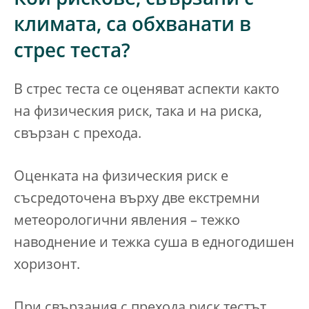
Кои рискове, свързани с
климата, са обхванати в
стрес теста?
В стрес теста се оценяват аспекти както
на физическия риск, така и на риска,
свързан с прехода.
Оценката на физическия риск е
съсредоточена върху две екстремни
метеорологични явления – тежко
наводнение и тежка суша в едногодишен
хоризонт.
При свързания с прехода риск тестът