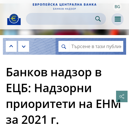
BG
Skip to:
navigation
content
footer
Skip to
Skip to
Skip to
Men
Банков надзор в
ЕЦБ: Надзорни
приоритети на ЕНМ
за 2021 г.