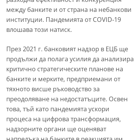
разходна ефективност и конкуренция
между банките и от страна на небанкови
институции. Пандемията от COVID-19
влошава този натиск.
През 2021 г. банковият надзор в ЕЦБ ще
продължи да полага усилия да анализира
критично стратегическите планове на
банките и мерките, предприемани от
тяхното висше ръководство за
преодоляване на недостатъците. Освен
това, тъй като пандемията ускори
процеса на цифрова трансформация,
надзорните органи ще оценяват
напредъка на банките в реакцията им