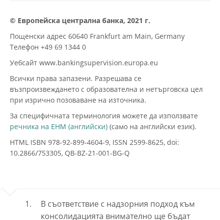
© Европейска централна банка, 2021 г.
Пощенски адрес 60640 Frankfurt am Main, Germany
Телефон +49 69 1344 0
Уебсайт www.bankingsupervision.europa.eu
Всички права запазени. Разрешава се
възпроизвеждането с образователна и нетърговска цел
при изрично позоваване на източника.
За специфичната терминология можете да използвате
речника на ЕНМ
(само на английски език).
HTML ISBN 978-92-899-4604-9, ISSN 2599-8625, doi:
10.2866/753305, QB-BZ-21-001-BG-Q
В съответствие с надзорния подход към
консолидацията внимателно ще бъдат