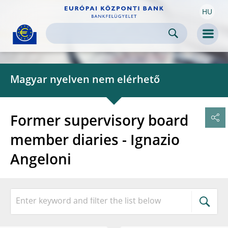
HU
Skip to:
navigation
content
footer
Skip to
Skip to
Skip to
Men
Magyar nyelven nem elérhető
Former supervisory board
member diaries - Ignazio
Angeloni